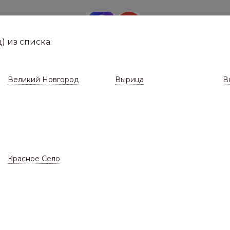
8 (8112)
291-0
е город
) из списка:
Великий Новгород
Вырица
В
Красное Село