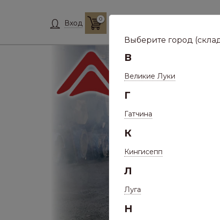
0
Склад:
Укажит
Вход
Выберите город (склад
В
Великие Луки
Г
Гатчина
К
Кингисепп
Л
Луга
Н