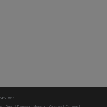
 систем»
е Горы ll Порхов ll Невель ll Опочка ll Остров ll