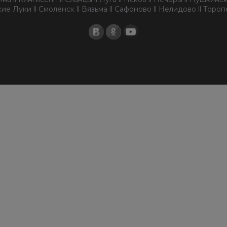
ие Луки ll Смоленск ll Вязьма ll Сафоново ll Нелидово ll Торо