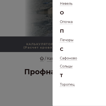
Невель
О
Опочка
П
Печоры
КАЛЬКУЛЯТОР
КАТАЛОГ ПРОДУКЦИИ
(Расчет кровли)
С
Сафоново
/
Каталог
/
Кровли
/
Профн
Сольцы
Профнастил МП Н75 
Т
Торопец