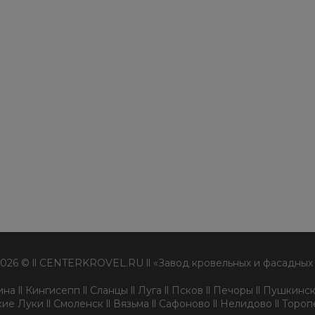
2026 © ll CENTERKROVEL.RU ll «Завод кровельных и фасадных
а ll Кингисепп ll Сланцы ll Луга ll Псков ll Печоры ll Пушкински
ие Луки ll Смоленск ll Вязьма ll Сафоново ll Нелидово ll Торо