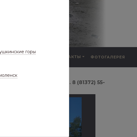
ушкинские горы
F.A.Q.
КОНТАКТЫ
ФОТОГАЛЕРЕЯ
а частые вопросы)
моленск
ухэтажное здание), тел. 8 (81372) 55-