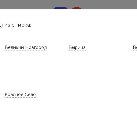
8 (8112)
291-0
е город
) из списка:
Великий Новгород
Вырица
В
Красное Село