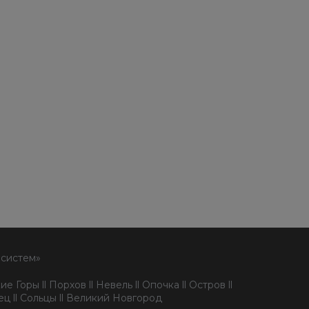
 систем»
е Горы ll Порхов ll Невель ll Опочка ll Остров ll
пец ll Сольцы ll Великий Новгород