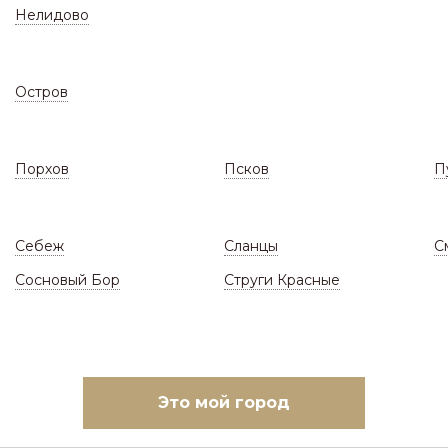
Нелидово
Остров
Порхов
Псков
П
СКЛАД
ЗАКАЗАТЬ МОНТАЖ
(Цены и наличие)
(Ответы н
/
Контакты
/
Себеж
Сланцы
С
омольский, д. 54а (справа от магазина Светофор дв
Сосновый Бор
Струги Красные
180
Андрей
Ленинградская обл., г.
Это мой город
Луга, пр-кт
Комсомольский, д. 54а
с: