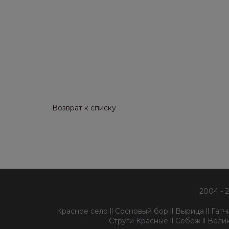
Возврат к списку
2004 - 
Красное село ll Сосновый бор ll Вырица ll Гатчин
Струги Красные ll Себеж ll Велик