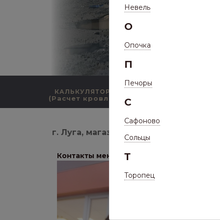
Невель
О
Опочка
П
Печоры
КАЛЬКУЛЯТОР
КАТАЛОГ ПРОДУКЦИИ
(Расчет кровли)
С
Сафоново
г. Луга, магазин-салон на пр-кт Комс
Сольцы
Т
Контакты менеджеров:
Торопец
Пашин 
Адре