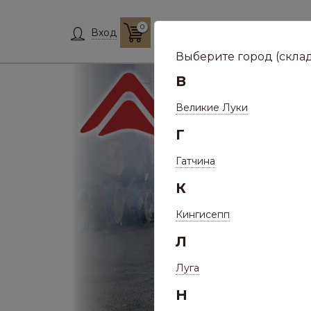
0
Склад:
Укажит
Вход
Выберите город (склад
В
Великие Луки
Г
Гатчина
К
Кингисепп
Л
Луга
Н