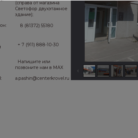
(справа от магазина
Светофор двухэтажное
здание);
он:
8 (81372) 55180
+ 7 (911) 888-10-30
й
Напишите или
позвоните нам в MAX
:
a.pashin@centerkrovel.ru