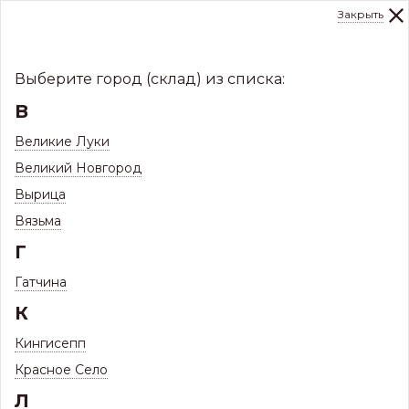
Закрыть
0
Склад:
Укажите город
8 (8112)
291-000
sale@centerkrovel.ru
Выберите город (склад) из списка:
В
Великие Луки
Великий Новгород
Вырица
Вязьма
Г
Гатчина
МЕНЮ
К
/
Каталог
/
Некондиция. Распродажа -50%
Кингисепп
Красное Село
92
НЕКОНДИЦИЯ. РАСПРОДАЖА -50%
ТОВАРА
Л