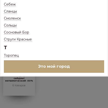
Себеж
Некондиция
Некондиция
Некондиция коньки,
плоский лист -50%
штакетник -50%
ветровые, доборные
Сланцы
элементы -50%
1 товар
4 товара
44 товара
Смоленск
Сольцы
Сосновый Бор
Струги Красные
Т
Торопец
Это мой город
Некондиция
сайдинг
металлический -50%
6 товаров