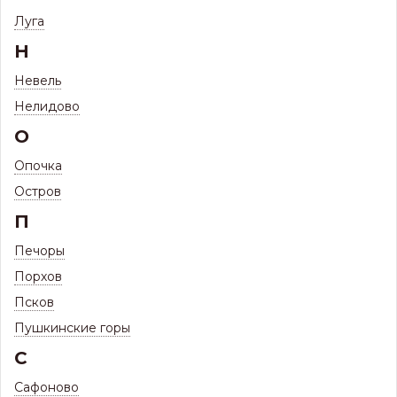
Луга
Н
Невель
Нелидово
О
Некондиция
Некондиция
Некондиция
Опочка
металлочерепица
профнастил -50%
фальцевая кровля
-50%
-50%
26 товаров
Остров
8 товаров
3 товара
П
Печоры
Порхов
Псков
Пушкинские горы
С
Сафоново