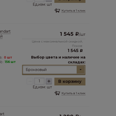
Ед.изм:
шт
Купить в 1 клик
ndart
1 545
Р
/
шт
ый
Цена с максимальной скидкой,
Псков:
1 545
Р
Выбор цвета и наличие на
) :
0 шт
) :
156 шт
складах:
Бронзовый
–
+
В корзину
Ед.изм:
шт
Купить в 1 клик
art