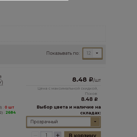
Показывать по:
12
в
8.48
Р
/
шт
У)
Цена с максимальной скидкой,
Псков:
8.48
Р
Выбор цвета и наличие на
) :
0 шт
) :
2684
складах:
Прозрачный
–
+
В корзину