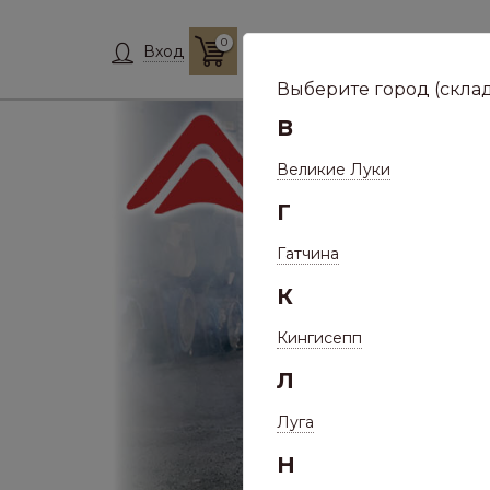
0
Склад:
Укажит
Вход
Выберите город (склад
В
Великие Луки
Г
Гатчина
К
Кингисепп
Л
Луга
Н