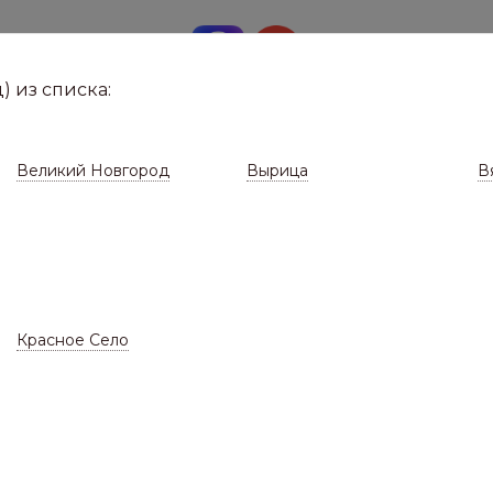
8 (8112)
291-0
е город
) из списка:
Великий Новгород
Вырица
В
Красное Село