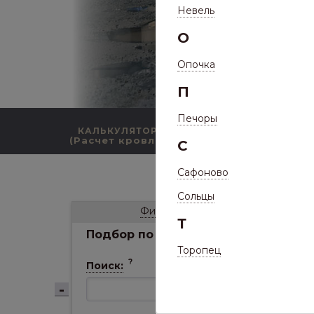
Невель
О
Опочка
П
Печоры
КАЛЬКУЛЯТОР
КАТАЛОГ ПРОДУКЦИИ
(Расчет кровли)
С
Сафоново
/
Кат
Сольцы
Фильтр
Т
Подбор по параметрам
Торопец
?
Поиск: