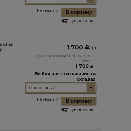
Ед.изм:
шт
В корзину
Купить в 1 клик
strial
1 700
Р
/
шт
ый
Цена с максимальной скидкой,
Псков:
1 700
Р
Выбор цвета и наличие на
складах:
Прозрачный
Ед.изм:
шт
В корзину
Купить в 1 клик