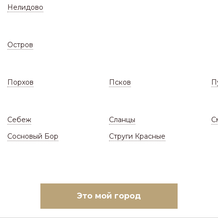
Нелидово
Остров
Порхов
Псков
П
СКЛАД
ЗАКАЗАТЬ МОНТАЖ
(Цены и наличие)
(Ответы н
Себеж
Сланцы
С
алог
/
Кровли
/
Профнастил прозрачный/полика
Сосновый Бор
Струги Красные
ПРОФНАСТИЛ ПР
ПОЛИКАРБОН
(ГОТОВЫЕ ЛИСТЫ НА 
Это мой город