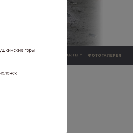
ушкинские горы
F.A.Q.
КОНТАКТЫ
ФОТОГАЛЕРЕЯ
а частые вопросы)
моленск
рбонат
ОЗРАЧНЫЙ/
5 ТОВАРОВ
АТ
СКЛАДЕ)