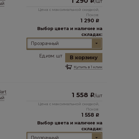
1 290
Р
/
шт
ый
Цена с максимальной скидкой,
Псков:
1 290
Р
Выбор цвета и наличие на
складах:
Прозрачный
Ед.изм:
шт
В корзину
Купить в 1 клик
art
1 558
Р
/
шт
ый
Цена с максимальной скидкой,
Псков:
1 558
Р
Выбор цвета и наличие на
складах:
Прозрачный