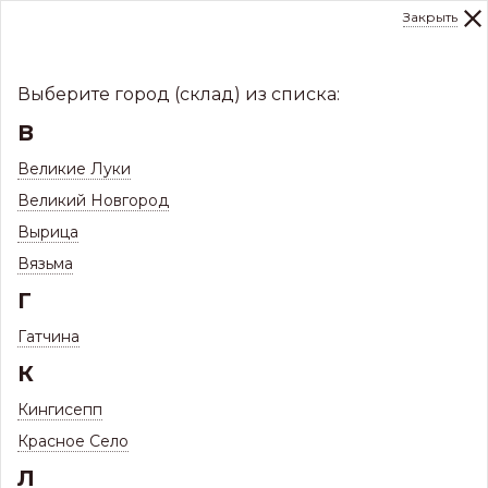
Закрыть
0
Склад:
Укажите город
8 (8112)
291-000
sale@centerkrovel.ru
Выберите город (склад) из списка:
В
Великие Луки
Великий Новгород
Вырица
Вязьма
Г
Гатчина
МЕНЮ
К
/
Контакты
/
Коммерческие предложения
Кингисепп
Красное Село
Коммерческие предложения
Л