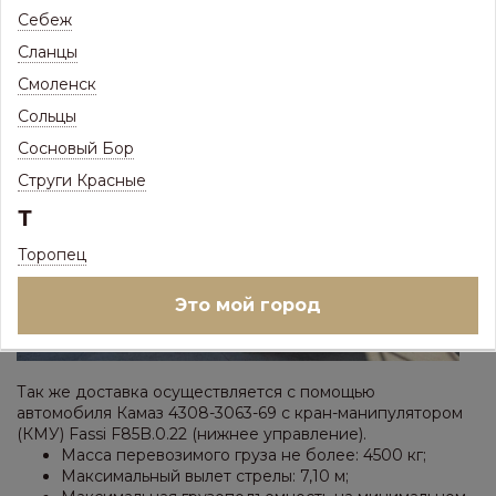
Длина кузова: 5,20 м;
Себеж
Ширина кузова: 2,17 м;
Сланцы
Высота кузова: 0,45 м;
Смоленск
Сольцы
Сосновый Бор
Струги Красные
Т
Торопец
Это мой город
Так же доставка осуществляется с помощью
автомобиля Камаз 4308-3063-69 с кран-манипулятором
(КМУ) Fassi F85B.0.22 (нижнее управление).
Масса перевозимого груза не более: 4500 кг;
Максимальный вылет стрелы: 7,10 м;