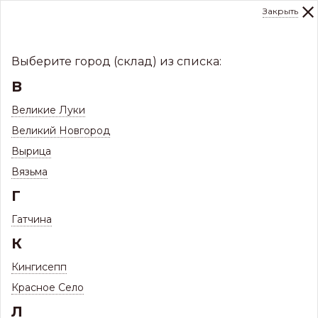
Закрыть
0
Склад:
Укажите город
8 (8112)
291-000
sale@centerkrovel.ru
Выберите город (склад) из списка:
В
Великие Луки
Великий Новгород
Вырица
Вязьма
Г
Гатчина
МЕНЮ
К
/
Продажа
/
Доставка
Кингисепп
Красное Село
Доставка
Л