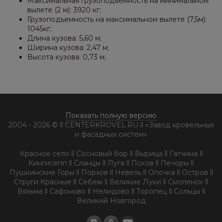
Максимальная грузоподъемность на минимальном
вылете (2 м): 3920 кг;
Грузоподъемность на максимальном вылете (7,5м):
1045кг;
Длина кузова: 5,60 м;
Ширина кузова: 2,47 м;
Высота кузова: 0,73 м;
Показать полную версию
2004 - 2026 © ll CENTERKROVEL.RU ll «Завод кровельных
и фасадных систем»
Красное село ll Сосновый бор ll Вырица ll Гатчина ll
Кингисепп ll Сланцы ll Луга ll Псков ll Печоры ll
Пушкинские Горы ll Порхов ll Невель ll Опочка ll Остров ll
Струги Красные ll Себеж ll Великие Луки ll Смоленск ll
Вязьма ll Сафоново ll Нелидово ll Торопец ll Сольцы ll
Великий Новгород