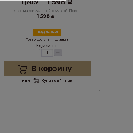
1 598
Цена:
Р
Цена с максимальной скидкой, Псков:
1 598
Р
ПОД ЗАКАЗ
Товар доступен под заказ
Ед.изм:
шт
–
+
В корзину
или
Купить в 1 клик