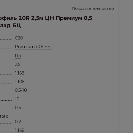
Показать полностью
офиль 20R 2,5м ЦН Премиум 0,5
клад БЦ
оры, скатные кровли.
C20
Premium (0,5 мм)
Цн
2,5
1,168
1,105
0,5-10
10
0.5
а) в
0.2
1,168