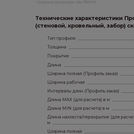
• Ширина полезная, мм: 1100±5
• Толщина листа, мм: Premium (0.5 мм)
• Вес 1 м.кв.,кг/м.кв.: 3,708
Технические характеристики Пр
(стеновой, кровельный, забор) с
Применение: стены, потолки, перегородки, заб
Тип профиля
Толщина
Покрытие
Длина
Ширина полная (Профиль заказ)
Ширина рабочая
Интервалы длин (Профиль заказ)
Длина MAX (для расчета) в м
Длина MIN (для расчета) в м
Длина нахлеста/перекрытие (для расчет
м
Ширина полная