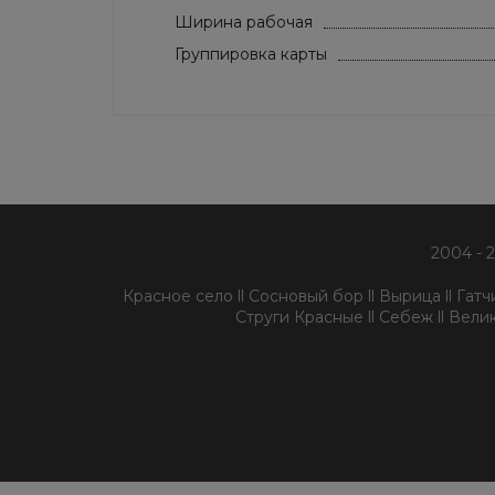
Ширина рабочая
Группировка карты
2004 - 
Красное село ll Сосновый бор ll Вырица ll Гатчин
Струги Красные ll Себеж ll Велик