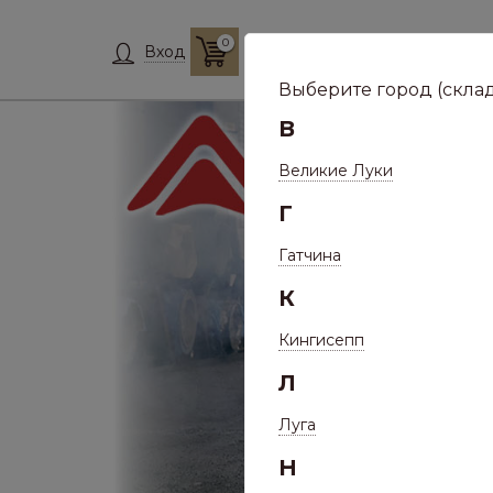
0
Склад:
Укажит
Вход
Выберите город (склад
В
Великие Луки
Г
Гатчина
К
Кингисепп
Л
Луга
Н