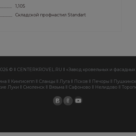
1,105
Складской профнастил Standart
2026 © ll CENTERKROVEL.RU ll «Завод кровельных и фасадных
а ll Кингисепп ll Сланцы ll Луга ll Псков ll Печоры ll Пушкински
ие Луки ll Смоленск ll Вязьма ll Сафоново ll Нелидово ll Торо