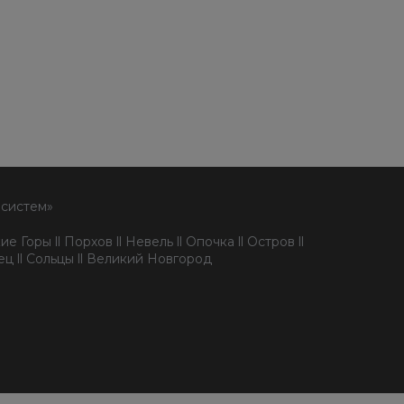
 систем»
е Горы ll Порхов ll Невель ll Опочка ll Остров ll
пец ll Сольцы ll Великий Новгород