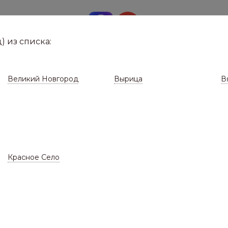
8 (8112)
291-0
е город
) из списка:
Великий Новгород
Вырица
В
Красное Село