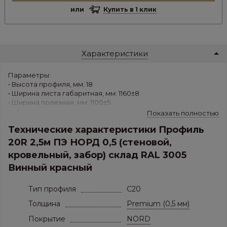
или
Купить в 1 клик
Характеристики
Параметры:
• Высота профиля, мм: 18
• Ширина листа габаритная, мм: 1160±8
• Ширина полезная, мм: 1100±5
• Толщина листа, мм: Premium (0.5 мм)
Показать полностью
• Вес 1 м.кв.,кг/м.кв.: 3,708
Технические характеристики Профиль
• Материал: Холоднокатанная горячеоцинкованная сталь с
покрытием ПЭ
20R 2,5м ПЭ НОРД 0,5 (стеновой,
кровельный, забор) склад RAL 3005
Применение: стены, потолки, перегородки, заборы,
скатные кровли.
Винный красный
Тип профиля
C20
Толщина
Premium (0,5 мм)
Покрытие
NORD