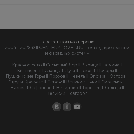
Показать полную версию
2004 - 2026 © ll CENTERKROVEL.RU ll «Завод кровельных
и фасадных систем»
Красное село ll Сосновый бор ll Вырица ll Гатчина ll
Кингисепп ll Сланцы ll Луга ll Псков ll Печоры ll
Пушкинские Горы ll Порхов ll Невель ll Опочка ll Остров ll
Струги Красные ll Себеж ll Великие Луки ll Смоленск ll
Вязьма ll Сафоново ll Нелидово ll Торопец ll Сольцы ll
Великий Новгород