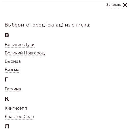
Закрыть
0
Склад:
Укажите город
8 (8112)
291-000
sale@centerkrovel.ru
Выберите город (склад) из списка:
В
Великие Луки
Великий Новгород
Вырица
Вязьма
Г
Гатчина
МЕНЮ
К
/
Каталог
/
Кровли
/
Кингисепп
Профнастил и комплектующие
/
Красное Село
Л
Профнастил Склад
/