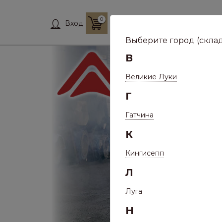
0
Склад:
Укажит
Вход
Выберите город (склад
В
Великие Луки
Г
Гатчина
К
Кингисепп
Л
Луга
Н