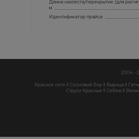
Длина нахлеста/перекрытие (для расчет
м
Идентификатор прайса
2004 - 
Красное село ll Сосновый бор ll Вырица ll Гатчин
Струги Красные ll Себеж ll Велик