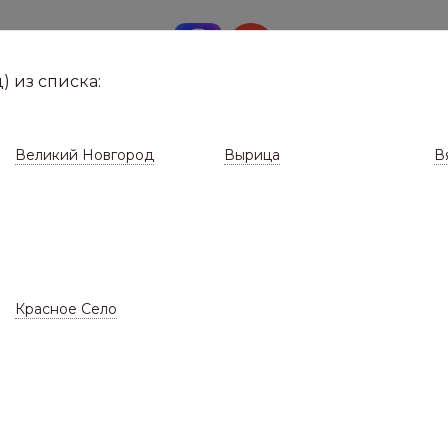
8 (8112)
291-0
е город
) из списка:
Великий Новгород
Вырица
В
Красное Село