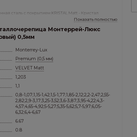
ная сталь с покрытием KRISTAL Matt - Кристал
Показать полностью
еталлочерепица Монтеррей-Люкс
вый) 0,5мм
Monterrey-Lux
y LUXE?
Premium (0,5 мм)
VELVET Matt
ущественных преимуществ по сравнению с
ельными материалами :
1,203
й желобок с левой стороны листа, что предотвращает
1,1
лярных эффектов;
0,8-1,07;1,15-1,42;1,5-1,77;1,85-2,12;2,2-2,47;2,55-
2,82;2,9-3,17;3,25-3,52;3,6-3,87;3,95-4,22;4,3-
чивает безупречное прилегание листов
4,57;4,65-4,92;5-5,27;5,35-5,62;5,7-5,97;6,05-
6,32;6,4-6,67
омию в расходе материала.
6.67
0.8