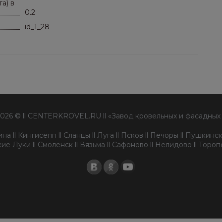
а) в
0.2
id_1_28
2026 © ll CENTERKROVEL.RU ll «Завод кровельных и фасадных
а ll Кингисепп ll Сланцы ll Луга ll Псков ll Печоры ll Пушкински
ие Луки ll Смоленск ll Вязьма ll Сафоново ll Нелидово ll Торо