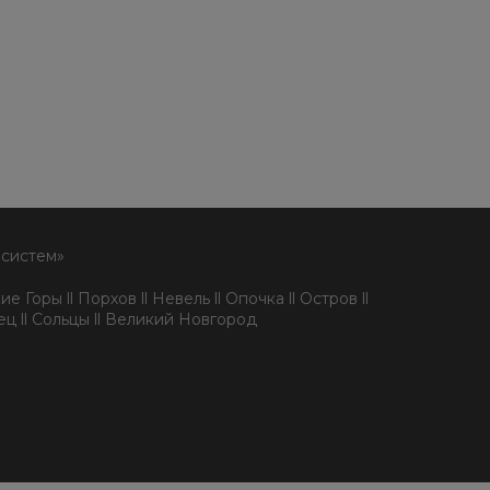
 систем»
е Горы ll Порхов ll Невель ll Опочка ll Остров ll
пец ll Сольцы ll Великий Новгород