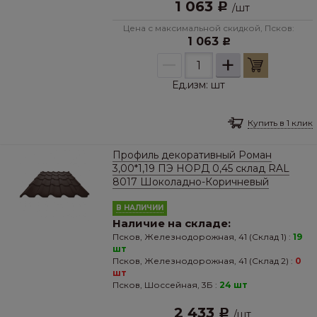
1 063
Р
/
шт
Цена с максимальной скидкой, Псков:
1 063
Р
–
+
Ед.изм:
шт
Купить в 1 клик
Профиль декоративный Роман
3,00*1,19 ПЭ НОРД 0,45 склад RAL
8017 Шоколадно-Коричневый
В НАЛИЧИИ
Наличие на складе:
Псков, Железнодорожная, 41 (Склад 1) :
19
шт
Псков, Железнодорожная, 41 (Склад 2) :
0
шт
Псков, Шоссейная, 3Б :
24 шт
2 433
Р
/
шт