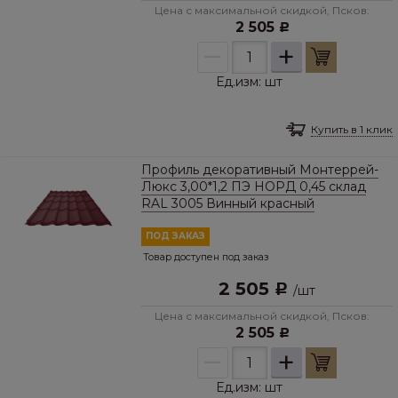
Цена с максимальной скидкой, Псков:
2 505
Р
–
+
Ед.изм:
шт
Купить в 1 клик
Профиль декоративный Монтеррей-
Люкс 3,00*1,2 ПЭ НОРД 0,45 склад
RAL 3005 Винный красный
ПОД ЗАКАЗ
Товар доступен под заказ
2 505
Р
/
шт
Цена с максимальной скидкой, Псков:
2 505
Р
–
+
Ед.изм:
шт