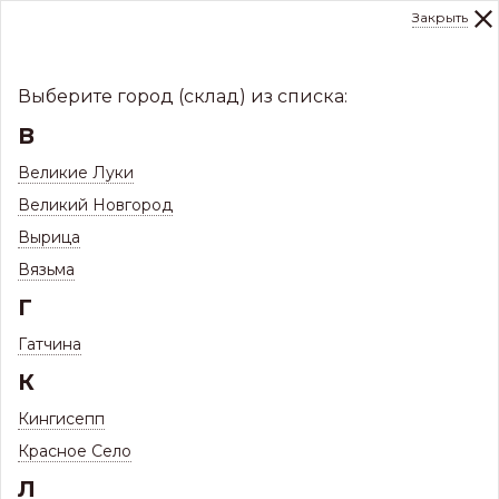
Закрыть
0
Склад:
Укажите город
8 (8112)
291-000
sale@centerkrovel.ru
Выберите город (склад) из списка:
В
Великие Луки
Великий Новгород
Вырица
Вязьма
Г
Гатчина
МЕНЮ
К
/
Каталог
/
Кровли
/
Кингисепп
Металлочерепица и комплектующие
/
Красное Село
Металлочерепица склад
Л