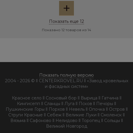
+
Показать еще 12
Показано 12 товаров из 14
Показать полную версию
2004 - 2026 © ll CENTERKROVEL.RU ll «Завод кровельных
и фасадных систем»
Красное село ll Сосновый бор ll Вырица ll Гатчина ll
Кингисепп ll Сланцы ll Луга ll Псков ll Печоры ll
Пушкинские Горы ll Порхов ll Невель ll Опочка ll Остров ll
Струги Красные ll Себеж ll Великие Луки ll Смоленск ll
Вязьма ll Сафоново ll Нелидово ll Торопец ll Сольцы ll
Великий Новгород