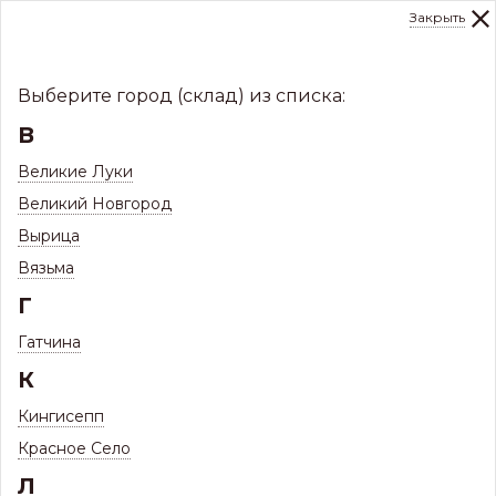
Закрыть
0
Склад:
Укажите город
8 (8112)
291-000
sale@centerkrovel.ru
Выберите город (склад) из списка:
В
Великие Луки
Великий Новгород
Вырица
Вязьма
Г
Гатчина
МЕНЮ
К
/
Каталог
/
Комплектующие для кровли и фасада
/
Кингисепп
Мансардные окна Fakro
/
Окна FTS-V U4
Красное Село
Л