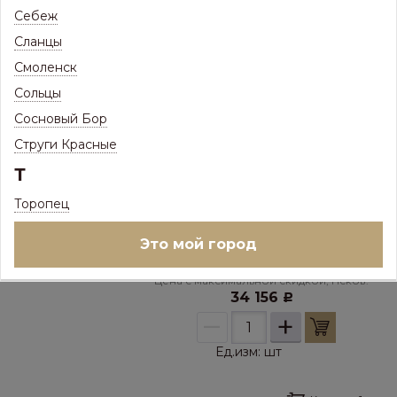
Себеж
29 762
Р
–
+
Сланцы
Смоленск
Ед.изм:
шт
Сольцы
Сосновый Бор
Купить в 1 клик
Струги Красные
Окно мансардное FTS-V U4 55*98
Т
ПОД ЗАКАЗ
Торопец
Товар доступен под заказ
Это мой город
37 127
Р
/
шт
Цена с максимальной скидкой, Псков:
34 156
Р
–
+
Ед.изм:
шт