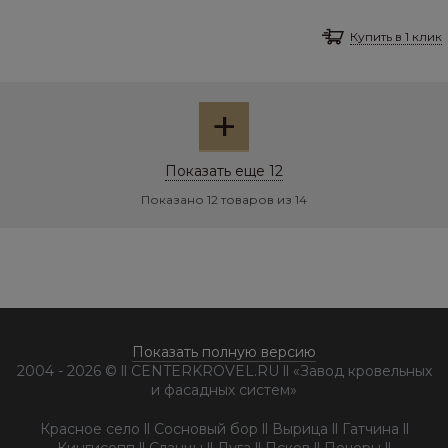
Купить в 1 клик
+
Показать еще 12
Показано 12 товаров из 14
Показать полную версию
2004 - 2026 © ll CENTERKROVEL.RU ll «Завод кровельных
и фасадных систем»
Красное село ll Сосновый бор ll Вырица ll Гатчина ll