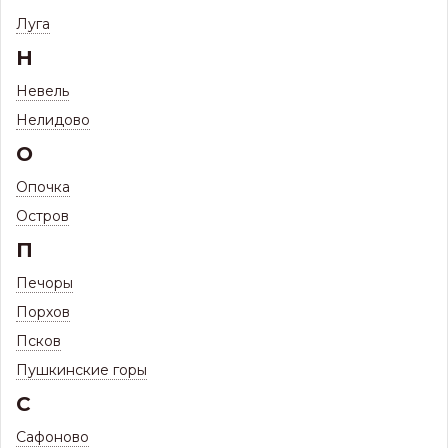
70 ТОВАРОВ
ЛЕСТНИЦЫ НА КРОВЛЮ
Луга
Н
Невель
Нелидово
О
Опочка
Снегозадержание
Снегозадержание
Снегозадержание с
Остров
для
для Фальцевой
креплением на
Металлочерепица,
кровли
Сэндвич панель
Гибкая черепица,
П
5 товаров
2 товара
Профнастил
20 товаров
Печоры
Порхов
Псков
Пушкинские горы
С
Сафоново