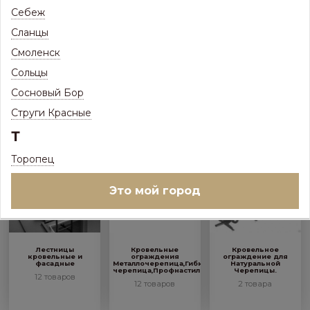
Себеж
Сланцы
Снегозадержание
Снегозадержание
Мостики кровельные
Смоленск
для Композитной
для Натуральной
7 товаров
черепицы
черепицы
Сольцы
2 товара
3 товара
Сосновый Бор
Струги Красные
Т
Торопец
Это мой город
Лестницы
Кровельные
Кровельное
кровельные и
ограждения
ограждение для
фасадные
Металлочерепица,Гибкая
Натуральной
черепица,Профнастил
Черепицы.
12 товаров
12 товаров
2 товара