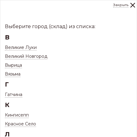
Закрыть
0
Склад:
Укажите город
8 (8112)
291-000
sale@centerkrovel.ru
Выберите город (склад) из списка:
В
Великие Луки
Великий Новгород
Вырица
Вязьма
Г
Гатчина
МЕНЮ
К
/
Каталог
/
Комплектующие для кровли и фасада
/
Кингисепп
Снегозадержатели, мостики, лестницы на кровлю
Красное Село
СНЕГОЗАДЕРЖАТЕЛИ, МОСТИКИ,
Л