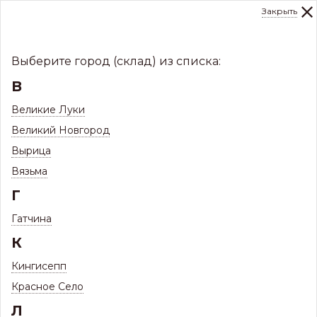
Закрыть
0
Склад:
Укажите город
8 (8112)
291-000
sale@centerkrovel.ru
Выберите город (склад) из списка:
В
Великие Луки
Великий Новгород
Вырица
Вязьма
Г
Гатчина
МЕНЮ
К
/
Каталог
/
Заборы и ограждения
/
Кингисепп
Штакетник ЗКиФС
/
Красное Село
Л
Штакетник П-, М-образный, полукруглый СКЛАД
/