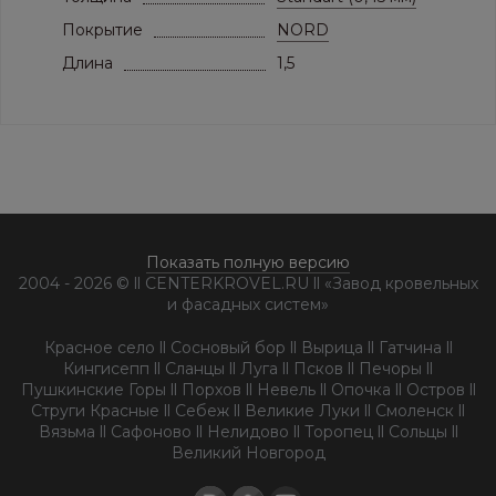
Покрытие
NORD
Длина
1,5
Показать полную версию
2004 - 2026 © ll CENTERKROVEL.RU ll «Завод кровельных
и фасадных систем»
Красное село ll Сосновый бор ll Вырица ll Гатчина ll
Кингисепп ll Сланцы ll Луга ll Псков ll Печоры ll
Пушкинские Горы ll Порхов ll Невель ll Опочка ll Остров ll
Струги Красные ll Себеж ll Великие Луки ll Смоленск ll
Вязьма ll Сафоново ll Нелидово ll Торопец ll Сольцы ll
Великий Новгород