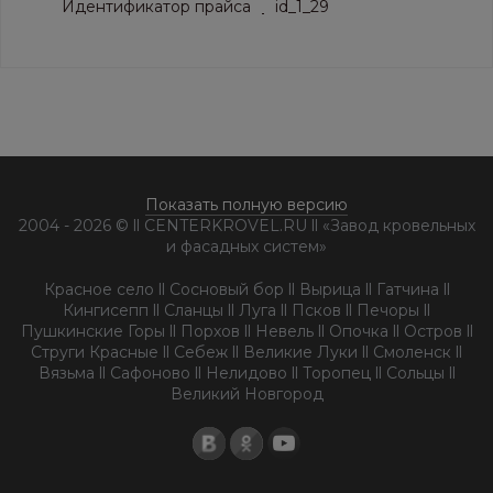
Идентификатор прайса
id_1_29
Показать полную версию
2004 - 2026 © ll CENTERKROVEL.RU ll «Завод кровельных
и фасадных систем»
Красное село ll Сосновый бор ll Вырица ll Гатчина ll
Кингисепп ll Сланцы ll Луга ll Псков ll Печоры ll
Пушкинские Горы ll Порхов ll Невель ll Опочка ll Остров ll
Струги Красные ll Себеж ll Великие Луки ll Смоленск ll
Вязьма ll Сафоново ll Нелидово ll Торопец ll Сольцы ll
Великий Новгород