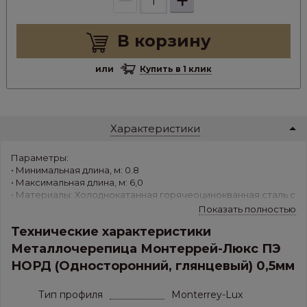
+
В корзину
или
Купить в 1 клик
Характеристики
Параметры:
• Минимальная длина, м: 0.8
• Максимальная длина, м: 6,0
• Материалы: Холоднокатанная горячеоцинокванная сталь с
покрытием ПЭ NORD (Сибирь)
Показать полностью
• Толщина листа, мм: 0.5 мм
Технические характеристики
• Вес 1 м.кв., кг/м.кв.: 4,224
• Шаг волны, мм: 350
Металлочерепица Монтеррей-Люкс ПЭ
• Ширина полезная, мм: 1100±8
НОРД (Односторонний, глянцевый) 0,5мм
• Ширина листа габаритная, мм: 1195±10
• Высота волны, мм: 25
Тип профиля
Monterrey-Lux
Какие аргументы для выбора профиля Monterrey LUXE?