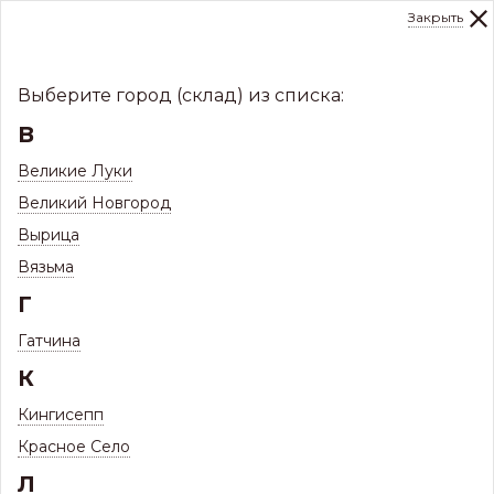
Закрыть
0
Склад:
Укажите город
8 (8112)
291-000
sale@centerkrovel.ru
Выберите город (склад) из списка:
В
Великие Луки
Великий Новгород
Вырица
Вязьма
Г
Гатчина
МЕНЮ
К
/
Каталог
/
Кровли
/
Кингисепп
Металлочерепица и комплектующие
/
Красное Село
Л
Металлочерепица Монтеррей-Люкс
/