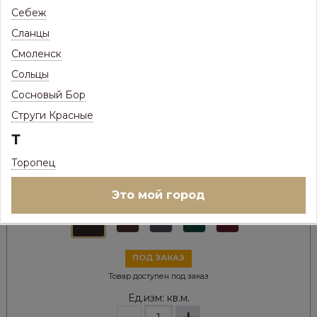
Себеж
Сланцы
Смоленск
Сольцы
Сосновый Бор
Струги Красные
857
Цена:
Р
Т
677
Цена с максимальной скидкой, Псков:
Р
Торопец
Цвет металла:
Это мой город
ПОД ЗАКАЗ
Товар доступен под заказ
Ед.изм:
кв.м.
–