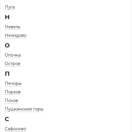
Металлочерепица Монтеррей-Люкс ПЭ НОРД
Луга
(Односторонний, глянцевый) 0,5мм
Н
Металлочерепица Монтеррей-Люкс ПЭ
НОРД (Односторонний, глянцевый) 0,5мм
Невель
Нелидово
О
Опочка
Остров
П
Печоры
Порхов
Псков
Пушкинские горы
С
Сафоново