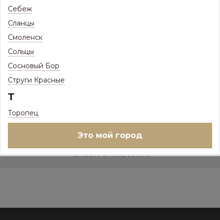
5 086
Себеж
Р
/
шт
Сланцы
Цена с максимальной скидкой, Псков:
4 679
Р
Смоленск
–
+
Сольцы
Ед.изм:
шт
Сосновый Бор
Струги Красные
Купить в 1 клик
Т
Торопец
+
Это мой город
Показано 13 товаров из 13