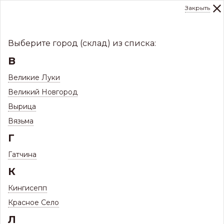
Закрыть
0
Склад:
Укажите город
8 (8112)
291-000
sale@centerkrovel.ru
Выберите город (склад) из списка:
В
Великие Луки
Великий Новгород
Вырица
Вязьма
Г
Гатчина
МЕНЮ
К
/
Каталог
/
Комплектующие для кровли и фасада
/
Кингисепп
Мансардные окна Fakro
/
Красное Село
Оклады XDP гидроизоляционные паропроницаемые
Л