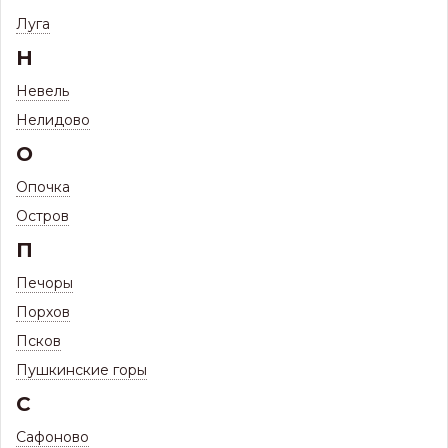
Фильтр
Луга
Н
Невель
ОКЛАДЫ XDP ГИДРОИЗОЛЯЦИОННЫЕ
13 ТОВАРОВ
Нелидово
ПАРОПРОНИЦАЕМЫЕ
О
Опочка
Остров
П
Печоры
Наличию и цене ↑
Сортировать по:
Порхов
Псков
Оклад гидроизоляционный FAKRO
XDP 94*140 наружный
Пушкинские горы
С
ПОД ЗАКАЗ
Товар доступен под заказ
Сафоново