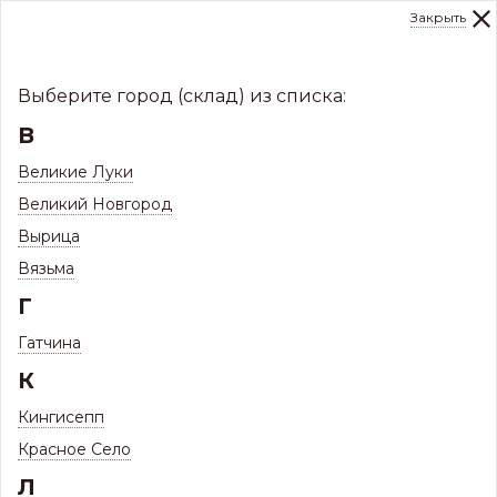
Закрыть
0
Склад:
Укажите город
8 (8112)
291-000
sale@centerkrovel.ru
Выберите город (склад) из списка:
В
Великие Луки
Великий Новгород
Вырица
Вязьма
Г
Гатчина
МЕНЮ
К
/
Каталог
/
Комплектующие для кровли и фасада
/
Кингисепп
Мансардные окна Fakro
/
Красное Село
Оклады EZV для профилированной кровли
Л