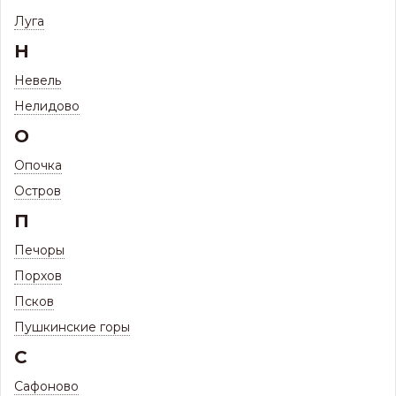
Фильтр
Луга
Н
Невель
ОКЛАДЫ EZV ДЛЯ
13 ТОВАРОВ
Нелидово
ПРОФИЛИРОВАННОЙ КРОВЛИ
О
Опочка
Остров
П
Печоры
Наличию и цене ↑
Сортировать по:
Порхов
Псков
Оклад FAKRO EZV-А 94*140 для
профилированной кровли
Пушкинские горы
С
ПОД ЗАКАЗ
Товар доступен под заказ
Сафоново