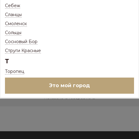
18 684
Себеж
Р
/
шт
Сланцы
Цена с максимальной скидкой, Псков:
17 189
Р
Смоленск
–
+
Сольцы
Ед.изм:
шт
Сосновый Бор
Струги Красные
Купить в 1 клик
Т
Торопец
+
Это мой город
Показано 13 товаров из 13