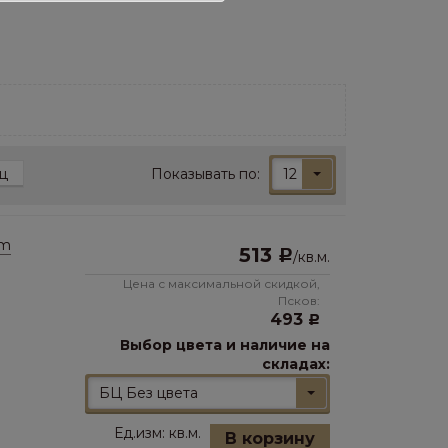
Показывать по:
12
ц
um
513
Р
/
кв.м.
Цена с максимальной скидкой,
Псков:
493
Р
Выбор цвета и наличие на
складах:
БЦ Без цвета
Ед.изм:
кв.м.
В корзину