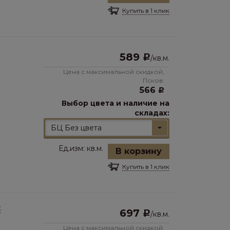
Купить в 1 клик
589
Р
/
кв.м.
Цена с максимальной скидкой,
Псков:
566
Р
Выбор цвета и наличие на
складах:
БЦ Без цвета
Ед.изм:
кв.м.
В корзину
Купить в 1 клик
t
697
Р
/
кв.м.
Цена с максимальной скидкой,