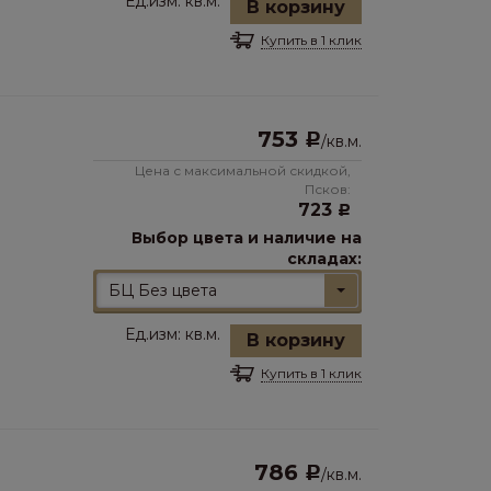
Ед.изм:
кв.м.
В корзину
Купить в 1 клик
753
Р
/
кв.м.
Цена с максимальной скидкой,
Псков:
723
Р
Выбор цвета и наличие на
складах:
БЦ Без цвета
Ед.изм:
кв.м.
В корзину
Купить в 1 клик
786
Р
/
кв.м.