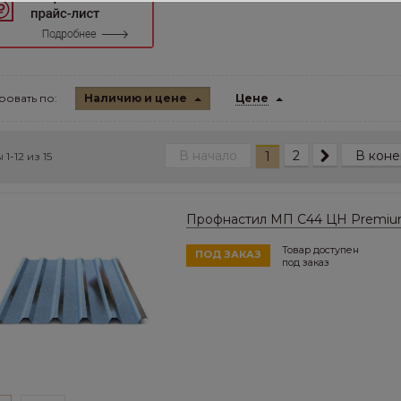
овать по:
Наличию и цене
Цене
В начало
2
В коне
1
 1-12 из
15
Профнастил МП C44 ЦН Premi
Товар доступен
ПОД ЗАКАЗ
под заказ