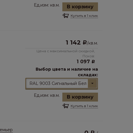
Ед.изм:
кв.м.
В корзину
Купить в 1 клик
1 142
Р
/
кв.м.
Цена с максимальной скидкой,
Псков:
1 097
Р
Выбор цвета и наличие на
складах:
RAL 9003 Сигнальный Белый
Ед.изм:
кв.м.
В корзину
Купить в 1 клик
емьер
0
Р