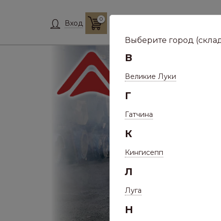
0
Склад:
Укажит
Вход
Выберите город (склад
В
Великие Луки
Г
Гатчина
К
Кингисепп
Л
Луга
Н