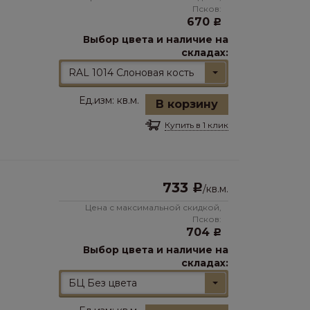
Псков:
670
Р
Выбор цвета и наличие на
складах:
RAL 1014 Слоновая кость
Ед.изм:
кв.м.
В корзину
Купить в 1 клик
733
Р
/
кв.м.
Цена с максимальной скидкой,
Псков:
704
Р
Выбор цвета и наличие на
складах:
БЦ Без цвета