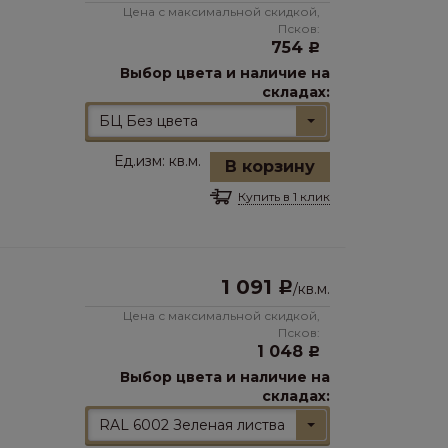
Цена с максимальной скидкой,
Псков:
754
Р
Выбор цвета и наличие на
складах:
БЦ Без цвета
Ед.изм:
кв.м.
В корзину
Купить в 1 клик
1 091
Р
/
кв.м.
Цена с максимальной скидкой,
Псков:
1 048
Р
Выбор цвета и наличие на
складах:
RAL 6002 Зеленая листва