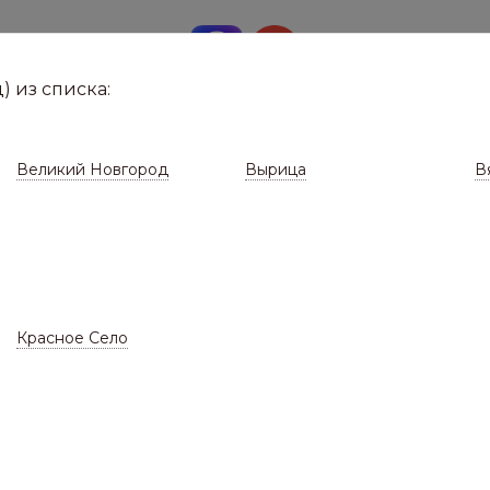
8 (8112)
291-0
е город
) из списка:
Великий Новгород
Вырица
В
Красное Село