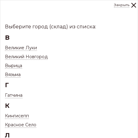
Закрыть
0
Склад:
Укажите город
8 (8112)
291-000
sale@centerkrovel.ru
Выберите город (склад) из списка:
В
Великие Луки
Великий Новгород
Вырица
Вязьма
Г
Гатчина
МЕНЮ
К
/
Каталог
/
Фасады
/
Фасадные панели Döcke
Кингисепп
Красное Село
139 ТОВАРОВ
ФАСАДНЫЕ ПАНЕЛИ DÖCKE
Л