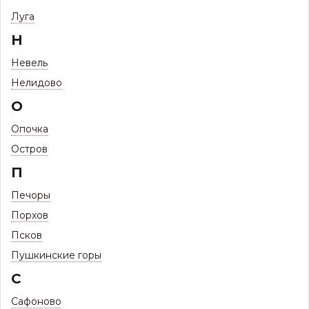
Луга
Н
Невель
Нелидово
О
Фасадные панели
Фасадные панели
Фасадные панели
Döcke FELS (СКАЛА)
Döcke BERG (ГОРА)
Döcke STEIN
Опочка
(КАМЕНЬ)
6 товаров
5 товаров
8 товаров
Остров
П
Печоры
Порхов
Псков
Пушкинские горы
С
Сафоново