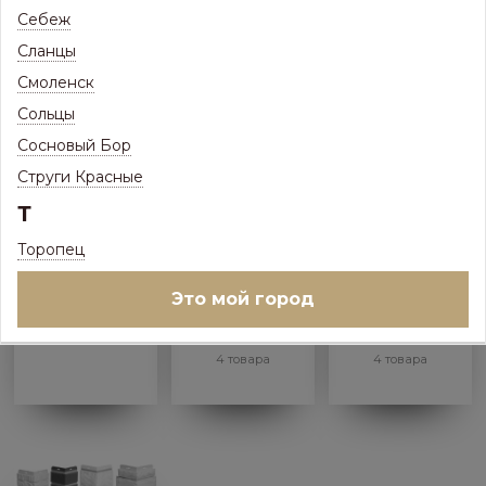
Фасадные панели
Фасадные панели
Фасадные панели
Себеж
Döcke BURG (ЗАМОК)
Döcke STERN
Döcke KLINKER
(ЗВЕЗДА)
10 товаров
4 товара
Сланцы
6 товаров
Смоленск
Сольцы
Сосновый Бор
Струги Красные
Т
Торопец
Это мой город
Фасадные панели
Фасадные панели
Фасадные панели
Döcke SLATE
Döcke FLEMISH
Döcke АЛТАЙ
4 товара
4 товара