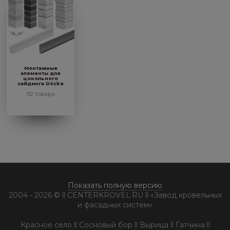
Монтажные
элементы для
цокольного
сайдинга Döcke
92 товара
Показать полную версию
2004 - 2026 © ll CENTERKROVEL.RU ll «Завод кровельных
и фасадных систем»
Красное село ll Сосновый бор ll Вырица ll Гатчина ll