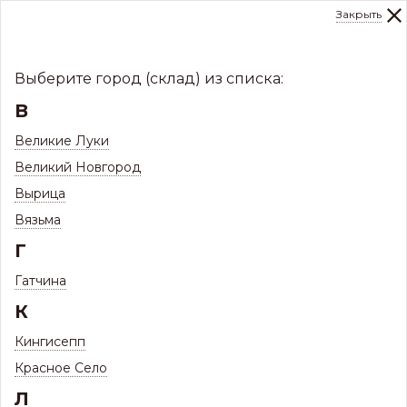
Закрыть
0
Склад:
Укажите город
8 (8112)
291-000
sale@centerkrovel.ru
Выберите город (склад) из списка:
В
Великие Луки
Великий Новгород
Вырица
Вязьма
Г
Гатчина
МЕНЮ
К
/
Каталог
/
Заборы и ограждения
/
Кингисепп
Штакетник ЗКиФС
/
Красное Село
Л
Штакетник Полукруглый (круглый верх)
/