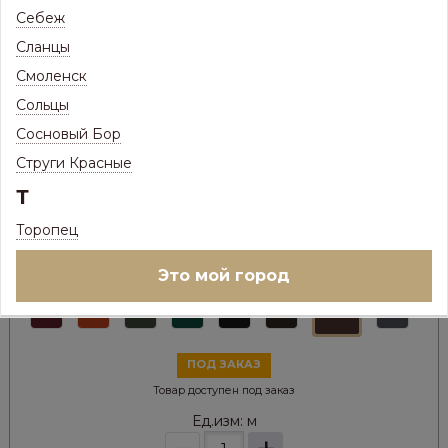
Себеж
Сланцы
Смоленск
Сольцы
Сосновый Бор
Струги Красные
147
Цена:
Р
Т
98
Цена с максимальной скидкой, Псков:
Р
Торопец
Цвет металла:
Это мой город
ПОД ЗАКАЗ
Товар доступен под заказ
Ед.изм:
м
–