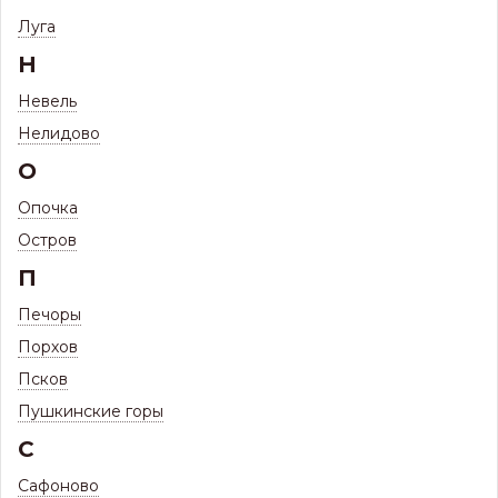
Штакетник Полукруглый КРИСТАЛЛ (Односторонний,
Луга
матовый) 0,5мм
Н
Штакетник Полукруглый КРИСТАЛЛ
(Односторонний, матовый) 0,5мм
Невель
Нелидово
О
Опочка
Остров
П
Печоры
Порхов
Псков
Пушкинские горы
С
Сафоново