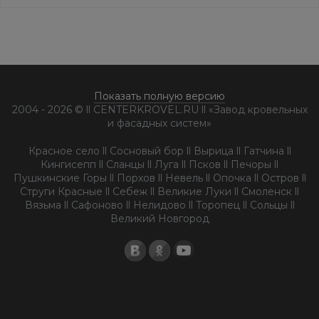
Показать полную версию
2004 - 2026 © ll CENTERKROVEL.RU ll «Завод кровельных
и фасадных систем»
Красное село ll Сосновый бор ll Вырица ll Гатчина ll
Кингисепп ll Сланцы ll Луга ll Псков ll Печоры ll
Пушкинские Горы ll Порхов ll Невель ll Опочка ll Остров ll
Струги Красные ll Себеж ll Великие Луки ll Смоленск ll
Вязьма ll Сафоново ll Нелидово ll Торопец ll Сольцы ll
Великий Новгород