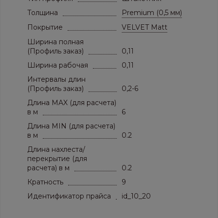
Толщина
Premium (0,5 мм)
Покрытие
VELVET Matt
Ширина полная
(Профиль заказ)
0,11
Ширина рабочая
0,11
Интервалы длин
(Профиль заказ)
0,2-6
Длина MAX (для расчета)
в м
6
Длина MIN (для расчета)
в м
0.2
Длина нахлеста/
перекрытие (для
расчета) в м
0.2
Кратность
9
Идентификатор прайса
id_10_20