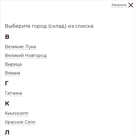
Закрыть
0
Склад:
Укажите город
8 (8112)
291-000
sale@centerkrovel.ru
Выберите город (склад) из списка:
В
Великие Луки
Великий Новгород
Вырица
Вязьма
Г
Гатчина
МЕНЮ
К
/
Каталог
/
Заборы и ограждения
/
Кингисепп
Штакетник ЗКиФС
/
Красное Село
Л
Штакетник П-, М-образный, полукруглый СКЛАД
/