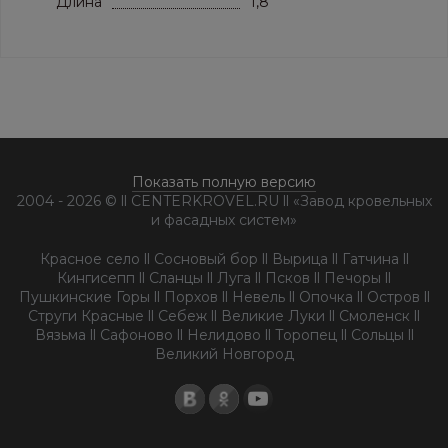
Длина
1,8
Показать полную версию
2004 - 2026 © ll CENTERKROVEL.RU ll «Завод кровельных
и фасадных систем»
Красное село ll Сосновый бор ll Вырица ll Гатчина ll
Кингисепп ll Сланцы ll Луга ll Псков ll Печоры ll
Пушкинские Горы ll Порхов ll Невель ll Опочка ll Остров ll
Струги Красные ll Себеж ll Великие Луки ll Смоленск ll
Вязьма ll Сафоново ll Нелидово ll Торопец ll Сольцы ll
Великий Новгород