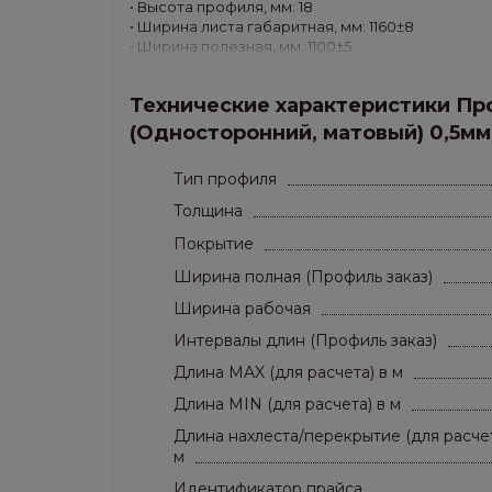
• Высота профиля, мм: 18
• Ширина листа габаритная, мм: 1160±8
• Ширина полезная, мм: 1100±5
• Толщина листа, мм: Premium (0.5 мм)
• Вес 1 м.кв.,кг/м.кв.: 4,129
Технические характеристики Пр
• Материал: Холоднокатанная горячеоцинкованна
Применение: стены, потолки, перегородки, заб
(Односторонний, матовый) 0,5мм 
Тип профиля
Толщина
Покрытие
Ширина полная (Профиль заказ)
Ширина рабочая
Интервалы длин (Профиль заказ)
Длина MAX (для расчета) в м
Длина MIN (для расчета) в м
Длина нахлеста/перекрытие (для расчет
м
Идентификатор прайса