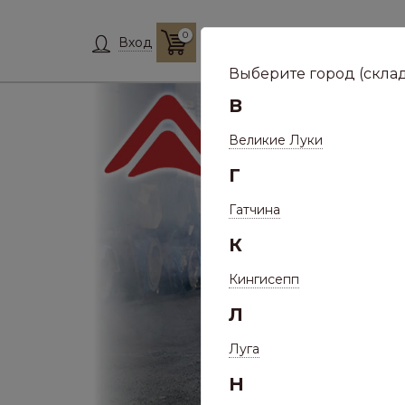
0
Склад:
Укажит
Вход
Выберите город (склад
В
Великие Луки
Г
Гатчина
К
Кингисепп
Л
Луга
Н