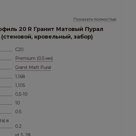
Показать полностью
офиль 20 R Гранит Матовый Пурал
я сталь с матовым покрытием Granit Matt Pural
оры, скатные кровли
(стеновой, кровельный, забор)
C20
Premium (0,5 мм)
Granit Matt Pural
1,168
1,105
0,5-10
10
0.5
а) в
0.2
id_5_28