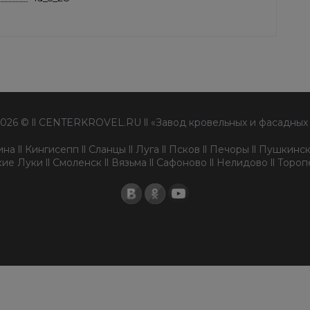
2026 © ll CENTERKROVEL.RU ll «Завод кровельных и фасадных
а ll Кингисепп ll Сланцы ll Луга ll Псков ll Печоры ll Пушкински
ие Луки ll Смоленск ll Вязьма ll Сафоново ll Нелидово ll Торо