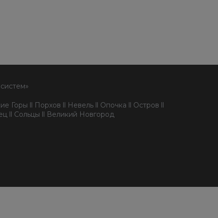
 систем»
е Горы ll Порхов ll Невель ll Опочка ll Остров ll
пец ll Сольцы ll Великий Новгород