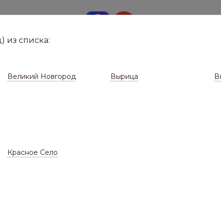
8 (8112)
291-0
е город
) из списка:
Великий Новгород
Вырица
В
Красное Село