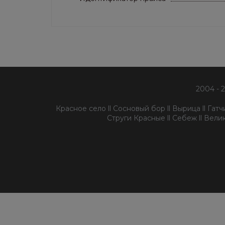
2004 - 
Красное село ll Сосновый бор ll Вырица ll Гатчин
Струги Красные ll Себеж ll Велик