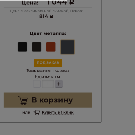
1 044
Цена:
Р
Цена с максимальной скидкой, Псков:
814
Р
Цвет металла:
ПОД ЗАКАЗ
Товар доступен под заказ
Ед.изм:
кв.м.
–
+
В корзину
или
Купить в 1 клик