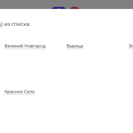
8 (8112)
291-0
е город
) из списка:
Великий Новгород
Вырица
В
Красное Село