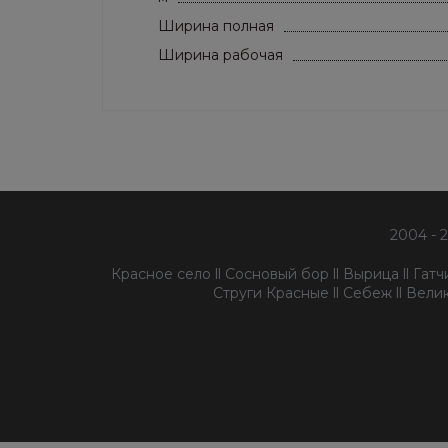
Ширина полная
Ширина рабочая
2004 - 
Красное село ll Сосновый бор ll Вырица ll Гатчин
Струги Красные ll Себеж ll Велик