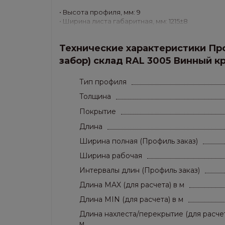
• Высота профиля, мм: 9
• Ширина листа габаритная, мм: 1215±8
• Ширина полезная, мм: 1170±5
• Вес 1 м.кв.,кг/м.кв.: 3,941
Технические характеристики Про
• Толщина листа, мм: Premium (0.5 мм)
забор) склад RAL 3005 Винный к
Применение: стены, заборы.
Тип профиля
Толщина
Покрытие
Длина
Ширина полная (Профиль заказ)
Ширина рабочая
Интервалы длин (Профиль заказ)
Длина MAX (для расчета) в м
Длина MIN (для расчета) в м
Длина нахлеста/перекрытие (для расчет
м