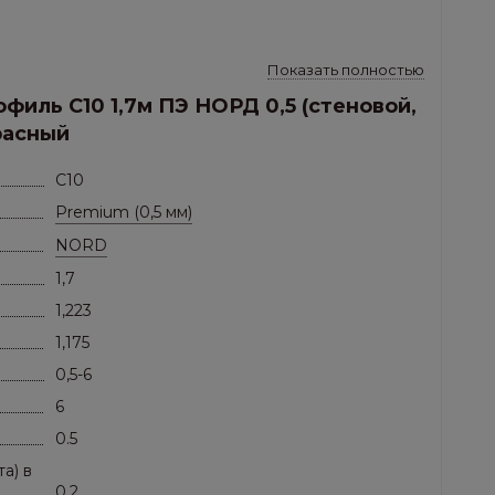
Показать полностью
филь C10 1,7м ПЭ НОРД 0,5 (стеновой,
расный
C10
Premium (0,5 мм)
NORD
1,7
1,223
1,175
0,5-6
6
0.5
а) в
0.2