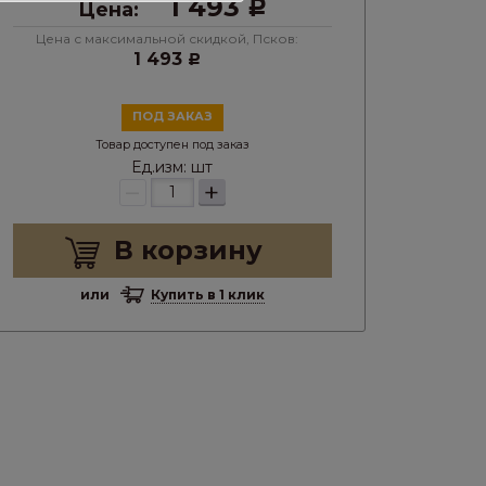
1 493
Цена:
Р
Цена с максимальной скидкой, Псков:
1 493
Р
ПОД ЗАКАЗ
Товар доступен под заказ
Ед.изм:
шт
–
+
В корзину
или
Купить в 1 клик