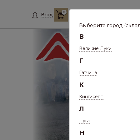
0
Склад:
Укажит
Вход
Выберите город (склад
В
Великие Луки
Г
Гатчина
К
Кингисепп
Л
Луга
Н