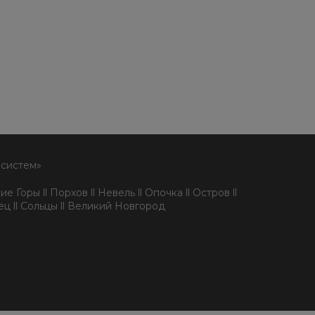
 систем»
е Горы ll Порхов ll Невель ll Опочка ll Остров ll
пец ll Сольцы ll Великий Новгород