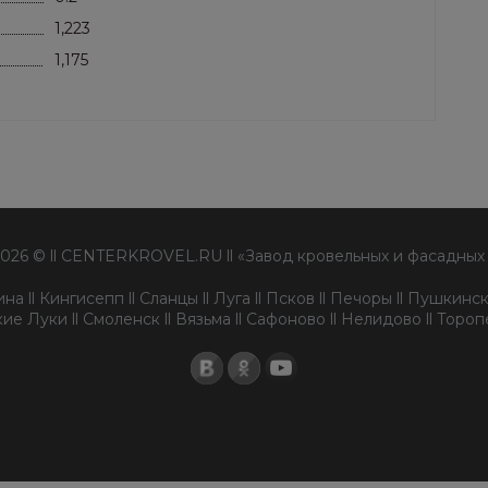
1,223
1,175
2026 © ll CENTERKROVEL.RU ll «Завод кровельных и фасадных
а ll Кингисепп ll Сланцы ll Луга ll Псков ll Печоры ll Пушкински
ие Луки ll Смоленск ll Вязьма ll Сафоново ll Нелидово ll Торо