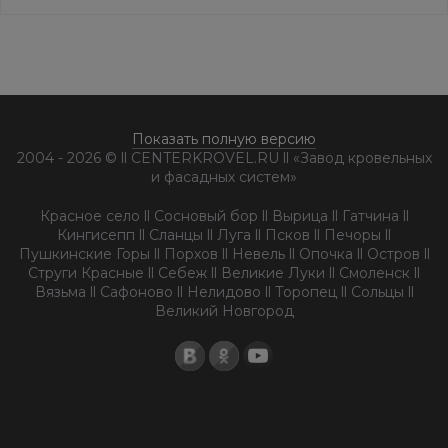
Показать полную версию
2004 - 2026 © ll CENTERKROVEL.RU ll «Завод кровельных
и фасадных систем»
Красное село ll Сосновый бор ll Вырица ll Гатчина ll
Кингисепп ll Сланцы ll Луга ll Псков ll Печоры ll
Пушкинские Горы ll Порхов ll Невель ll Опочка ll Остров ll
Струги Красные ll Себеж ll Великие Луки ll Смоленск ll
Вязьма ll Сафоново ll Нелидово ll Торопец ll Сольцы ll
Великий Новгород