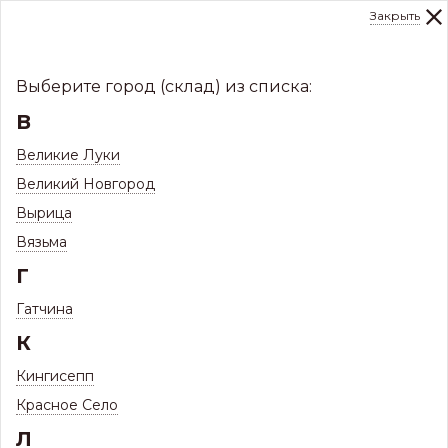
Закрыть
0
Склад:
Укажите город
8 (8112)
291-000
sale@centerkrovel.ru
Выберите город (склад) из списка:
В
Великие Луки
Великий Новгород
Вырица
Вязьма
Г
Гатчина
МЕНЮ
К
/
Каталог
/
Кингисепп
Profile 20 А 2,0м ПЭ Standart склад (стеновой, забор)
Красное Село
Profile 20 А 2,0м ПЭ Standart склад
Л
(стеновой, забор)