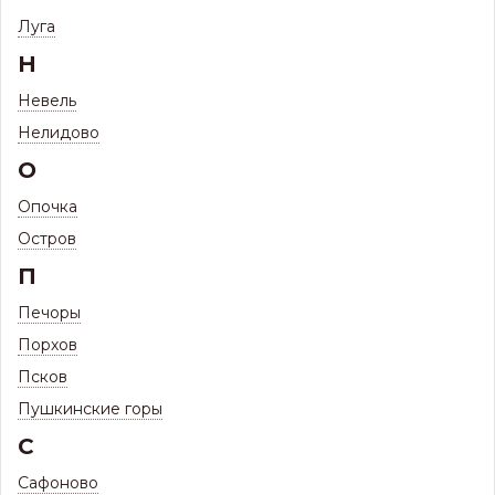
Луга
Н
Невель
Нелидово
О
Опочка
Остров
П
Печоры
ПО ЗАПРОСУ
Порхов
Псков
Связаться
Пушкинские горы
С
Сафоново