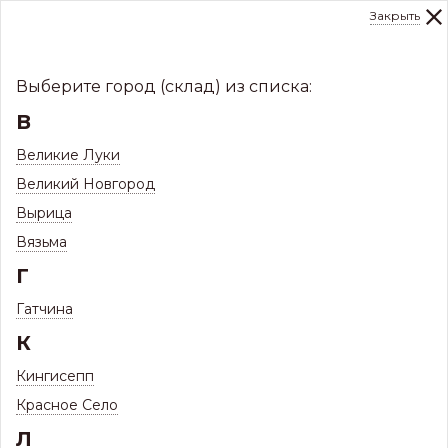
Закрыть
0
Склад:
Укажите город
8 (8112)
291-000
sale@centerkrovel.ru
Выберите город (склад) из списка:
В
Великие Луки
Великий Новгород
Вырица
Вязьма
Г
Гатчина
МЕНЮ
К
/
Каталог
/
Кровли
/
Черепица Ондувилла
/
Кингисепп
Монтажные элементы для черепицы Ондувилла
/
Красное Село
Конек Ондувилла верхняя часть (универсальный) 1.06м
Л
Красный 3D