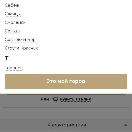
469
Цена:
Р
Себеж
451
Цена с максимальной скидкой, Псков:
Сланцы
Р
Смоленск
В НАЛИЧИИ
Сольцы
Сосновый Бор
Ед.изм:
шт
–
+
Струги Красные
Т
Наличие на складе:
Псков, Железнодорожная, 41 (Склад 1) :
0 шт
Торопец
Псков, Железнодорожная, 41 (Склад 2) :
20 шт
Псков, Шоссейная, 3Б :
0 шт
Это мой город
В корзину
или
Купить в 1 клик
Характеристики