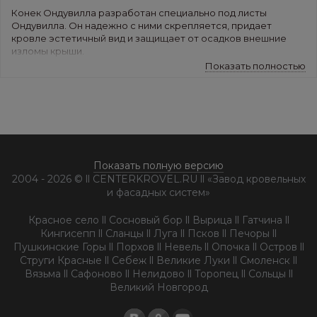
Конек Ондувилла разработан специально под листы
Ондувилла. Он надежно с ними скрепляется, придает
кровле эстетичный вид и защищает от осадков внешние
изломы крыши.
Показать полностью
Длина: 106 см,
ширина: 18 см,
цвет: красный, коричневый, зеленый, фиорентино,
неаполитано, турино.
Под каждый конек Ондувилла нужно установить
два покрывающих фартука: они приобретаются отдельно.
Использование фирменных элементов и соблюдение
Показать полную версию
правил монтажа обеспечивает 15 лет гарантии на
2004 - 2026 © ll CENTERKROVEL.RU ll «Завод кровельных
водонепроницаемость кровли.
и фасадных систем»
Красное село ll Сосновый бор ll Вырица ll Гатчина ll
Кингисепп ll Сланцы ll Луга ll Псков ll Печоры ll
Пушкинские Горы ll Порхов ll Невель ll Опочка ll Остров ll
Струги Красные ll Себеж ll Великие Луки ll Смоленск ll
Вязьма ll Сафоново ll Нелидово ll Торопец ll Сольцы ll
Великий Новгород