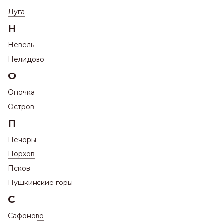
Луга
Конек Ондувилла верхняя часть
(универсальный) 1.06м Красный 3D
Н
Невель
Нелидово
О
Опочка
Остров
П
Печоры
Порхов
Псков
Пушкинские горы
С
Сафоново