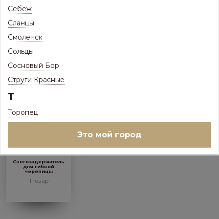
Себеж
Сланцы
Ендовый ковер
Мастика для гибкой
Подкладочный
черепицы
ковер
7 товаров
Смоленск
3 товара
7 товаров
Сольцы
Сосновый Бор
Струги Красные
Т
Торопец
Это мой город
Снегозадержатель
для гибкой
черепицы
1 товар