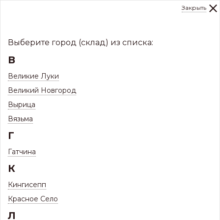
Закрыть
0
Склад:
Укажите город
8 (8112)
291-000
sale@centerkrovel.ru
Выберите город (склад) из списка:
В
Великие Луки
Великий Новгород
Вырица
Вязьма
Г
Гатчина
МЕНЮ
К
/
Каталог
/
Кровли
/
Гибкая черепица Döcke
/
Кингисепп
Монтажные элементы для гибкой черепицы Döcke PIE
Красное Село
МОНТАЖНЫЕ ЭЛЕМЕНТЫ ДЛЯ ГИБКОЙ
Л