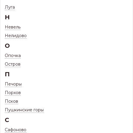
39 ТОВАРОВ
ЧЕРЕПИЦЫ DÖCKE PIE
Луга
Н
Невель
Нелидово
О
Опочка
Металлические
Аэраторы
Гвозди кровельные
Остров
планки для Гибкой
17 товаров
1 товар
Черепицы
П
3 товара
Печоры
Порхов
Псков
Пушкинские горы
С
Сафоново