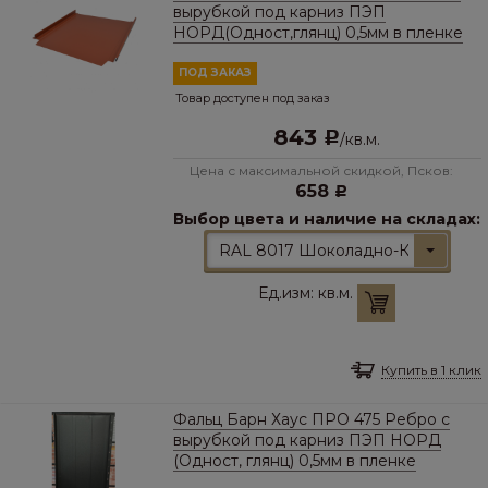
вырубкой под карниз ПЭП
НОРД(Одност,глянц) 0,5мм в пленке
ПОД ЗАКАЗ
Товар доступен под заказ
843
Р
/
кв.м.
Цена с максимальной скидкой, Псков:
658
Р
Выбор цвета и наличие на складах:
RAL 8017 Шоколадно-Коричневы
Ед.изм:
кв.м.
Купить в 1 клик
Фальц Барн Хаус ПРО 475 Ребро с
вырубкой под карниз ПЭП НОРД
(Одност, глянц) 0,5мм в пленке