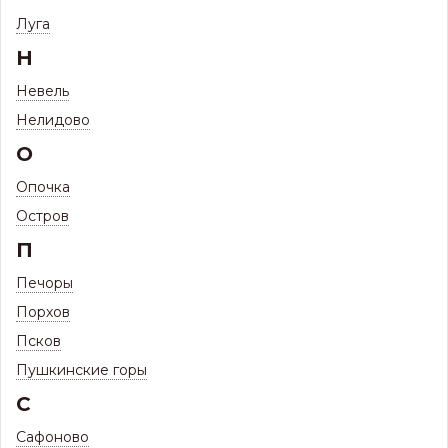
Фильтр
Луга
Н
Невель
54
ФАЛЬЦЕВАЯ КРОВЛЯ БАРН ХАУС 475
ТОВАРА
Нелидово
О
(ИЗГОТОВЛЕНИЕ В РАЗМЕР)
Опочка
Остров
П
Печоры
Порхов
Псков
Пушкинские горы
С
Наличию и цене ↑
Сортировать по:
Сафоново