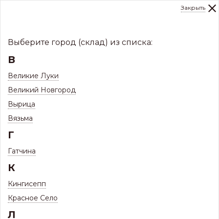
Закрыть
0
Склад:
Укажите город
8 (8112)
291-000
sale@centerkrovel.ru
Выберите город (склад) из списка:
В
Великие Луки
Великий Новгород
Вырица
Вязьма
Г
Гатчина
МЕНЮ
К
/
Каталог
/
Кровли
/
Кингисепп
Фальцевая кровля и комплектующие
/
Красное Село
Фальцевая кровля Барн Хаус 475
Л