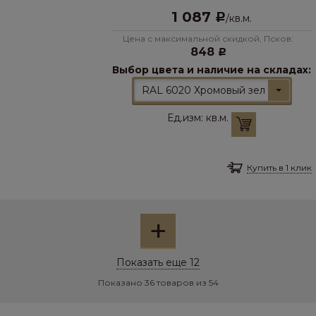
1 087
Р
/
кв.м.
Цена с максимальной скидкой, Псков:
848
Р
Выбор цвета и наличие на складах:
RAL 6020 Хромовый зеленый
Ед.изм:
кв.м.
Купить в 1 клик
+
Показать еще 12
Показано 36 товаров из 54