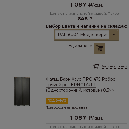
1 087
Р
/
кв.м.
Цена с максимальной скидкой, Псков:
848
Р
Выбор цвета и наличие на складах:
RAL 8004 Медно-коричневый
Ед.изм:
кв.м.
Купить в 1 клик
Фальц Барн Хаус ПРО 475 Ребро
прямой рез КРИСТАЛЛ
(Односторонний, матовый) 0,5мм
ПОД ЗАКАЗ
Товар доступен под заказ
1 087
Р
/
кв.м.
Цена с максимальной скидкой, Псков: