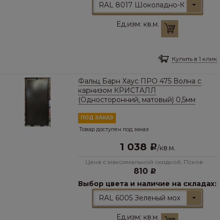
RAL 8017 Шоколадно-Коричневы
Ед.изм:
кв.м.
Купить в 1 клик
Фальц Барн Хаус ПРО 475 Волна с
карнизом КРИСТАЛЛ
(Односторонний, матовый) 0,5мм
ПОД ЗАКАЗ
Товар доступен под заказ
1 038
Р
/
кв.м.
Цена с максимальной скидкой, Псков:
810
Р
Выбор цвета и наличие на складах:
RAL 6005 Зеленый мох
Ед.изм:
кв.м.