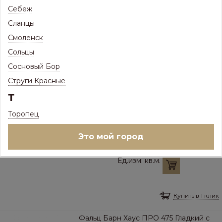
Себеж
Фальц Барн Хаус ПРО 475 Волна с
Сланцы
вырубкой под карниз ПЭП
НОРД(Одностор,глянц) 0,5мм в
Смоленск
пленке
Сольцы
ПОД ЗАКАЗ
Сосновый Бор
Товар доступен под заказ
Струги Красные
843
Р
/
кв.м.
Т
Цена с максимальной скидкой, Псков:
Торопец
658
Р
Выбор цвета и наличие на складах:
Это мой город
RAL 8017 Шоколадно-Коричневы
Ед.изм:
кв.м.
Купить в 1 клик
Фальц Барн Хаус ПРО 475 Гладкий с