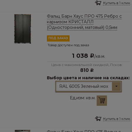
Купить в 1 клик
Фальц Барн Хаус ПРО 475 Ребро с
карнизом КРИСТАЛЛ
(Односторонний, матовый) 0,5мм
ПОД ЗАКАЗ
Товар доступен под заказ
1 038
Р
/
кв.м.
Цена с максимальной скидкой, Псков:
810
Р
Выбор цвета и наличие на складах:
RAL 6005 Зеленый мох
Ед.изм:
кв.м.
Купить в 1 клик