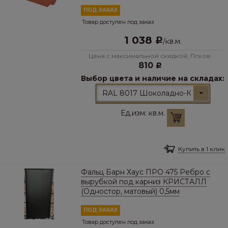
ПОД ЗАКАЗ
Товар доступен под заказ
1 038
Р
/
кв.м.
Цена с максимальной скидкой, Псков:
810
Р
Выбор цвета и наличие на складах:
RAL 8017 Шоколадно-Коричневы
Ед.изм:
кв.м.
Купить в 1 клик
Фальц Барн Хаус ПРО 475 Ребро с
вырубкой под карниз КРИСТАЛЛ
(Одностор, матовый) 0,5мм
ПОД ЗАКАЗ
Товар доступен под заказ