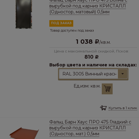
Фальц Барн Хаус ПРО 475 Волна с
вырубкой под карниз КРИСТАЛЛ
(Одностор, матовый) 0,5мм
ПОД ЗАКАЗ
Товар доступен под заказ
1 038
Р
/
кв.м.
Цена с максимальной скидкой, Псков:
810
Р
Выбор цвета и наличие на складах:
RAL 3005 Винный красный
Ед.изм:
кв.м.
Купить в 1 клик
Фальц Барн Хаус ПРО 475 Гладкий с
вырубкой под карниз КРИСТАЛЛ
(Одностор, мат.) 0,5мм