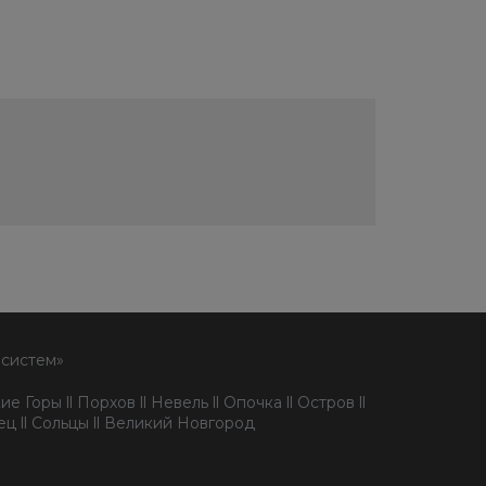
7
 систем»
е Горы ll Порхов ll Невель ll Опочка ll Остров ll
пец ll Сольцы ll Великий Новгород