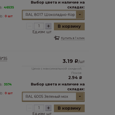
Выбор цвета и наличие на
складах:
) :
46535
RAL 8017 Шоколадно-Коричневый
) :
0 шт
–
+
В корзину
Ед.изм:
шт
Купить в 1 клик
8*35
3.19
Р
/
шт
Цена с максимальной скидкой,
Псков:
2.94
Р
Выбор цвета и наличие на
) :
3574
складах:
) :
0 шт
RAL 6005 Зеленый мох
–
+
В корзину
Ед.изм:
шт