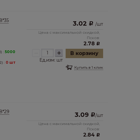
8*35
3.02
Р
/
шт
Цена с максимальной скидкой,
Псков:
2.78
Р
–
+
) :
5000
В корзину
Ед.изм:
шт
) :
0 шт
Купить в 1 клик
8*29
3.09
Р
/
шт
Цена с максимальной скидкой,
Псков:
2.84
Р