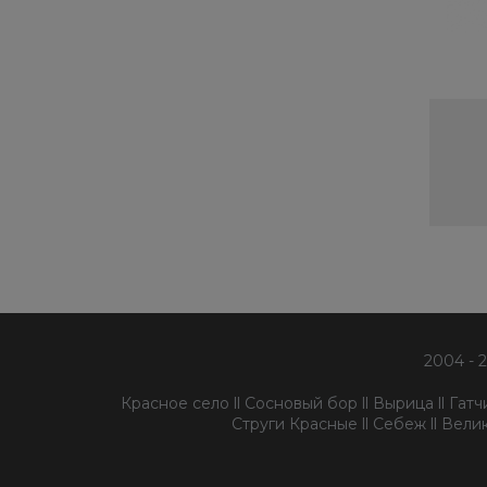
2004 - 
Красное село ll Сосновый бор ll Вырица ll Гатчин
Струги Красные ll Себеж ll Велик