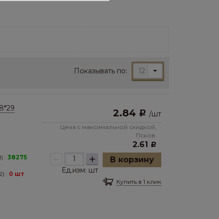
Показывать по:
12
8*29
2.84
Р
/
шт
Цена с максимальной скидкой,
Псков:
2.61
Р
–
+
) :
38275
В корзину
Ед.изм:
шт
) :
0 шт
Купить в 1 клик