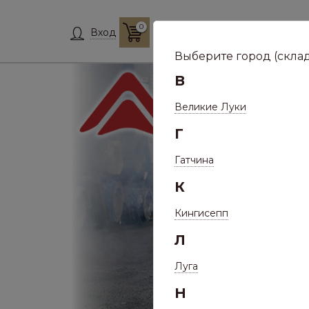
0
Склад:
Укажит
Вход
Выберите город (склад
В
Великие Луки
Г
Гатчина
К
Кингисепп
Л
Луга
Н