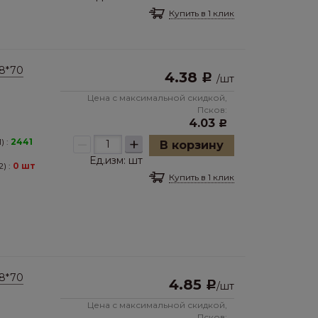
Купить в 1 клик
8*70
4.38
Р
/
шт
Цена с максимальной скидкой,
Псков:
4.03
Р
–
+
) :
2441
В корзину
Ед.изм:
шт
) :
0 шт
Купить в 1 клик
8*70
4.85
Р
/
шт
Цена с максимальной скидкой,
Псков: