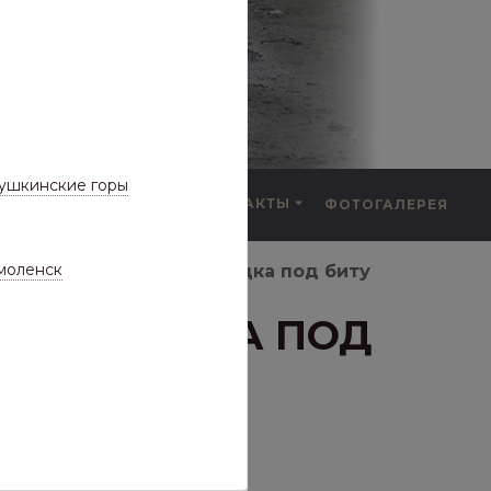
ушкинские горы
F.A.Q.
КОНТАКТЫ
ФОТОГАЛЕРЕЯ
а частые вопросы)
моленск
орезы кровельные, насадка под биту
Е, НАСАДКА ПОД
РОВ