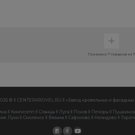
+
Показано 7 товаров из 
2026 © ll CENTERKROVEL.RU ll «Завод кровельных и фасадных
а ll Кингисепп ll Сланцы ll Луга ll Псков ll Печоры ll Пушкински
ие Луки ll Смоленск ll Вязьма ll Сафоново ll Нелидово ll Торо