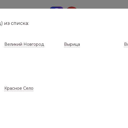
8 (8112)
291-0
е город
) из списка:
Великий Новгород
Вырица
В
Красное Село