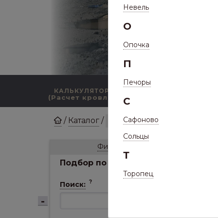
Невель
О
Опочка
П
Печоры
КАЛЬКУЛЯТОР
КАТАЛОГ ПРОДУКЦИИ
(Расчет кровли)
С
Сафоново
/
Каталог
/
Комплектующие для кро
Сольцы
С
Фильтр
Т
Подбор по параметрам
Торопец
?
Поиск: