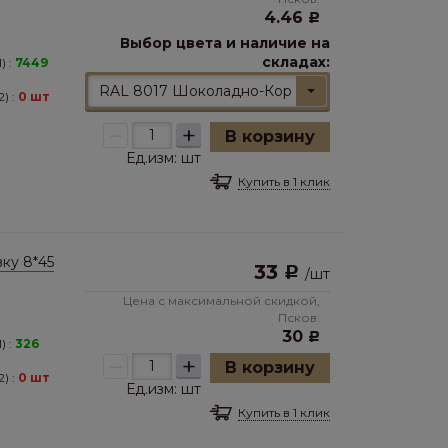
4.46
Р
Выбор цвета и наличие на
складах:
) :
7449
RAL 8017 Шоколадно-Коричневый
) :
0 шт
–
+
В корзину
Ед.изм:
шт
Купить в 1 клик
ку 8*45
33
Р
/
шт
Цена с максимальной скидкой,
Псков:
30
Р
) :
326
–
+
В корзину
) :
0 шт
Ед.изм:
шт
Купить в 1 клик