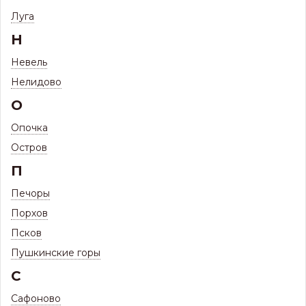
Фасадная плитка Docke ПРЕМИУМ
Луга
БРИКС 2кв.м. Янтарный
Н
Невель
Нелидово
О
Опочка
Остров
П
Печоры
Порхов
Псков
Пушкинские горы
С
Сафоново