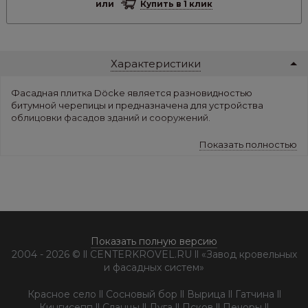
или
Купить в 1 клик
Характеристики
Фасадная плитка Döcke является разновидностью
битумной черепицы и предназначена для устройства
облицовки фасадов зданий и сооружений.
Количество упаковок на поддоне: 56 шт.
Показать полностью
Параметры:
• Длина, мм: 1000
• Толщина, мм: 3+-0,2
• Основа: стеклохолст
• Тип посыпки: базальт
• Тип битума: SBS модифицированный
• Площадь покрытия 1 упаковки, кв.м.: 2
Показать полную версию
• Количество плитки в упаковке: 20 (на поддоне 56уп.)
2004 - 2026 © ll CENTERKROVEL.RU ll «Завод кровельных
и фасадных систем»
Красное село ll Сосновый бор ll Вырица ll Гатчина ll
Кингисепп ll Сланцы ll Луга ll Псков ll Печоры ll