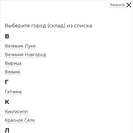
Закрыть
0
Склад:
Укажите город
8 (8112)
291-000
sale@centerkrovel.ru
Выберите город (склад) из списка:
В
Великие Луки
Великий Новгород
Вырица
Вязьма
Г
Гатчина
МЕНЮ
К
/
Каталог
/
Фасады
/
Кингисепп
Битумная фасадная плитка Döcke
/
Красное Село
Фасадная плитка Docke ПРЕМИУМ БРИКС 2кв.м. Янтарный
Л