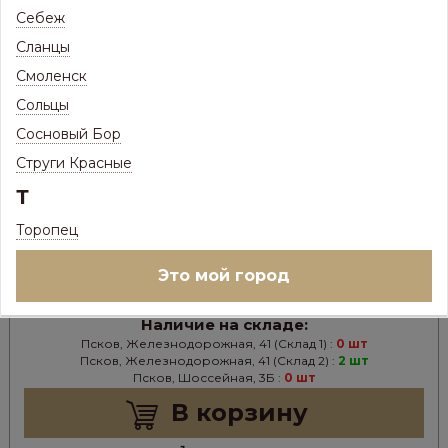
Себеж
Сланцы
Смоленск
Сольцы
2 021
Цена:
Р
Сосновый Бор
1 981
Струги Красные
Цена с максимальной скидкой, Псков:
Р
Т
В НАЛИЧИИ
Торопец
Ед.изм:
шт
–
+
Это мой город
Наличие на складе:
Псков, Железнодорожная, 41 (Склад 1) :
0 шт
Псков, Железнодорожная, 41 (Склад 2) :
2 шт
Псков, Шоссейная, 3Б :
0 шт
В корзину