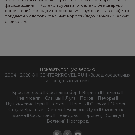
фасада здания. Колено трубы изготовлено без сварных
сопряжений, методом прессования (глубокая вытяжка), что
придает ему дополнительную коррозийную и механическую
стойкость.
Показать полную версию
2004 - 2026 © ll CENTERKROVEL.RU ll «Завод кровельных
и фасадных систем»
Красное село ll Сосновый бор ll Вырица ll Гатчина ll
Кингисепп ll Сланцы ll Луга ll Псков ll Печоры ll
Пушкинские Горы ll Порхов ll Невель ll Опочка ll Остров ll
Струги Красные ll Себеж ll Великие Луки ll Смоленск ll
Вязьма ll Сафоново ll Нелидово ll Торопец ll Сольцы ll
Великий Новгород