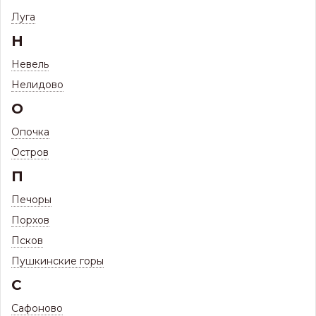
Угол желоба наружный GS D125х90
Луга
Н
Невель
Нелидово
О
Опочка
Остров
П
Печоры
Порхов
Псков
Пушкинские горы
С
Сафоново