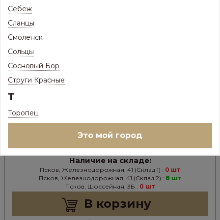
Себеж
782
Цена:
Р
Сланцы
688
Цена с максимальной скидкой, Псков:
Р
Смоленск
Сольцы
Цвета водосточной системы металлической:
Сосновый Бор
Струги Красные
Т
В НАЛИЧИИ
Торопец
Ед.изм:
шт
–
+
Это мой город
Наличие на складе:
Псков, Железнодорожная, 41 (Склад 1) :
0 шт
Псков, Железнодорожная, 41 (Склад 2) :
8 шт
Псков, Шоссейная, 3Б :
0 шт
В корзину