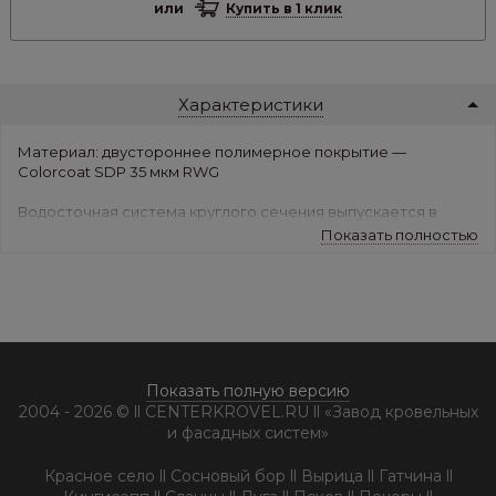
или
Купить в 1 клик
Характеристики
Материал: двустороннее полимерное покрытие —
Colorcoat SDP 35 мкм RWG
Водосточная система круглого сечения выпускается в
следующих цветах: белый RAL9010, коричневый RAL8017
Показать полностью
Угол желоба наружный используется для надежного
сопряжение двух желобов между собой на углах карниза
кровли. Угол желоба наружный изготовлен без сварных
сопряжений, методом прессования (глубокая вытяжка), что
придает ему дополнительную коррозийную и механическую
стойкость.
Показать полную версию
2004 - 2026 © ll CENTERKROVEL.RU ll «Завод кровельных
и фасадных систем»
Красное село ll Сосновый бор ll Вырица ll Гатчина ll