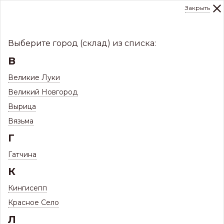
Закрыть
0
Склад:
Укажите город
8 (8112)
291-000
sale@centerkrovel.ru
Выберите город (склад) из списка:
В
Великие Луки
Великий Новгород
Вырица
Вязьма
Г
Гатчина
МЕНЮ
К
/
Каталог
/
Водосточные системы
/
Кингисепп
Водостоки металлические МП
/
Красное Село
Угол желоба наружный GS D125х90
Л