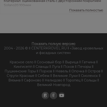
Материал: оцинкованная сталь с двусторонним покрытием
Solano20 100мкм
Цвет: белый RAL9010, коричневый RAL8017, зеленый
Показать полностью
RAL6005,
вишневый P363, т-коричневый RR32
Показать полную версию
2004 - 2026 © ll CENTERKROVEL.RU ll «Завод кровельных
и фасадных систем»
Красное село ll Сосновый бор ll Вырица ll Гатчина ll
Кингисепп ll Сланцы ll Луга ll Псков ll Печоры ll
Пушкинские Горы ll Порхов ll Невель ll Опочка ll Остров ll
Струги Красные ll Себеж ll Великие Луки ll Смоленск ll
Вязьма ll Сафоново ll Нелидово ll Торопец ll Сольцы ll
Великий Новгород