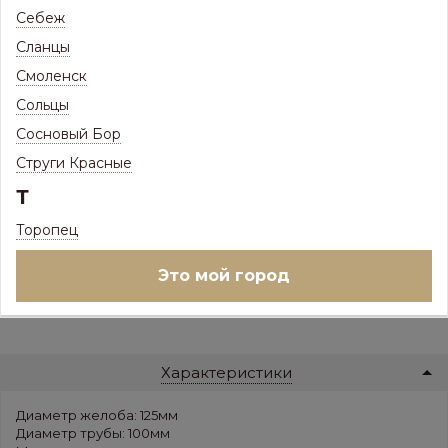
Себеж
Сланцы
В НАЛИЧИИ
Смоленск
Ед.изм:
шт
–
+
Сольцы
Сосновый Бор
Наличие на складе:
Струги Красные
Псков, Железнодорожная, 41 (Склад 1) :
0 шт
Т
Псков, Железнодорожная, 41 (Склад 2) :
2 шт
Псков, Шоссейная, 3Б :
0 шт
Торопец
В корзину
Это мой город
или
Купить в 1 клик
Характеристики
Диаметр желоба: 125мм
Диаметр трубы: 100мм