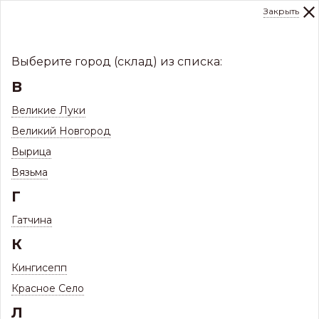
Закрыть
0
Склад:
Укажите город
8 (8112)
291-000
sale@centerkrovel.ru
Выберите город (склад) из списка:
В
Великие Луки
Великий Новгород
Вырица
Вязьма
Г
Гатчина
МЕНЮ
К
/
Каталог
/
Водосточные системы
/
Кингисепп
Водостоки металлические МП
/
Красное Село
Угол желоба наружный D125 (МП)
Л