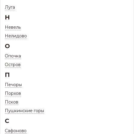
Угол желоба наружный D125 (МП)
Луга
Н
Невель
Нелидово
О
Опочка
Остров
П
Печоры
1 266
Порхов
Цена:
Р
1 115
Псков
Цена с максимальной скидкой, Псков:
Р
Пушкинские горы
Цвета водосточной системы металлической:
С
Сафоново