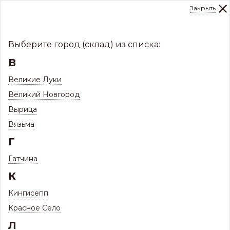
Закрыть
0
Склад:
Укажите город
8 (8112)
291-000
sale@centerkrovel.ru
Выберите город (склад) из списка:
В
Великие Луки
Великий Новгород
Вырица
Вязьма
Г
Гатчина
МЕНЮ
К
/
Каталог
/
Водосточные системы
/
Кингисепп
Водостоки металлические МП
/
Красное Село
Труба водосточная D100 (2м) (МП)
Л