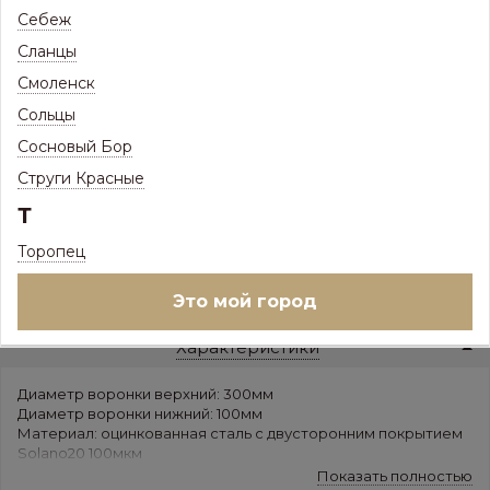
Себеж
Сланцы
ПОД ЗАКАЗ
Товар доступен под заказ
Смоленск
Ед.изм:
шт
Сольцы
–
+
Сосновый Бор
Струги Красные
В корзину
Т
Торопец
или
Купить в 1 клик
Это мой город
Характеристики
Диаметр воронки верхний: 300мм
Диаметр воронки нижний: 100мм
Материал: оцинкованная сталь с двусторонним покрытием
Solano20 100мкм
Цвет: белый RAL9010, коричневый RAL8017, зеленый
Показать полностью