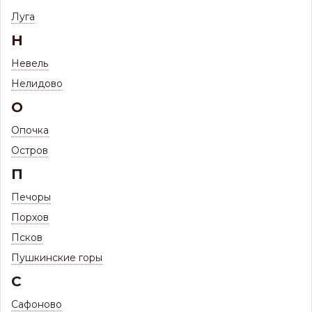
Труба водосточная D100 (2м) (МП)
Луга
Н
Невель
Нелидово
О
Опочка
Остров
П
Печоры
1 339
Порхов
Цена:
Р
1 179
Псков
Цена с максимальной скидкой, Псков:
Р
Пушкинские горы
Цвета водосточной системы металлической:
С
Сафоново