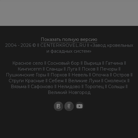
RAL6005,
вишневый P363, т-коричневый RR32
Показать полную версию
2004 - 2026 © ll CENTERKROVEL.RU ll «Завод кровельных
и фасадных систем»
Красное село ll Сосновый бор ll Вырица ll Гатчина ll
Кингисепп ll Сланцы ll Луга ll Псков ll Печоры ll
Пушкинские Горы ll Порхов ll Невель ll Опочка ll Остров ll
Струги Красные ll Себеж ll Великие Луки ll Смоленск ll
Вязьма ll Сафоново ll Нелидово ll Торопец ll Сольцы ll
Великий Новгород