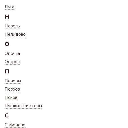
Паук D100 (МП)
Луга
Н
Невель
Нелидово
О
Опочка
Остров
П
Печоры
1 397
Цена:
Р
Порхов
1 229
Цена с максимальной скидкой, Псков:
Р
Псков
Пушкинские горы
Цвета водосточной системы металлической:
С
Сафоново