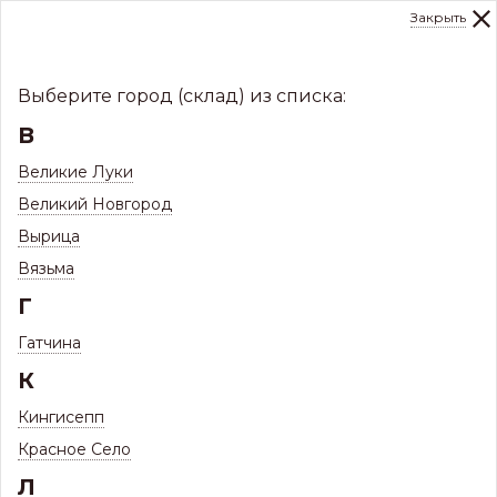
Закрыть
0
Склад:
Укажите город
8 (8112)
291-000
sale@centerkrovel.ru
Выберите город (склад) из списка:
В
Великие Луки
Великий Новгород
Вырица
Вязьма
Г
Гатчина
МЕНЮ
К
/
Каталог
/
Водосточные системы
/
Кингисепп
Водостоки металлические МП
/
Паук D100 (МП)
Красное Село
Л