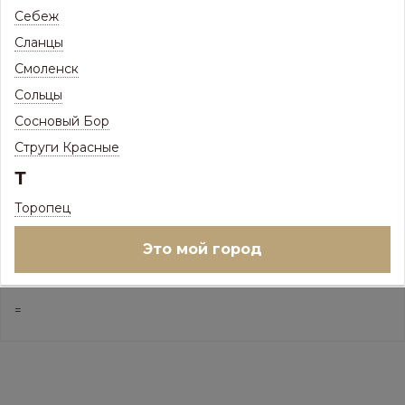
Себеж
ПОД ЗАКАЗ
Сланцы
Товар доступен под заказ
Смоленск
Ед.изм:
–
+
Сольцы
Сосновый Бор
Струги Красные
В корзину
Т
или
Купить в 1 клик
Торопец
Это мой город
Характеристики
=