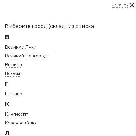
Закрыть
0
Склад:
Укажите город
8 (8112)
291-000
sale@centerkrovel.ru
Выберите город (склад) из списка:
В
Великие Луки
Великий Новгород
Вырица
Вязьма
Г
Гатчина
МЕНЮ
К
/
Каталог
/
Водосточные системы
/
Кингисепп
Водостоки металлические МП
Красное Село
Л
Фильтр