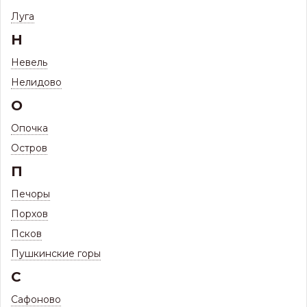
Луга
Н
100
ВОДОСТОКИ МЕТАЛЛИЧЕСКИЕ МП
ТОВАРОВ
Невель
Нелидово
О
Опочка
Остров
П
Печоры
Водосток
Водосток
Водосток
металлический
металлический
металлический
Порхов
прямоугольный
125/90
125/100
120/86
29 товаров
34 товара
Псков
15 товаров
Пушкинские горы
С
Сафоново
Сортировать по: