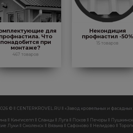
омплектующие для
Некондиция
профнастила. Что
профнастил -50%
понадобится при
15 товаров
монтаже?
467 товаров
2026 © ll CENTERKROVEL.RU ll «Завод кровельных и фасадных
а ll Кингисепп ll Сланцы ll Луга ll Псков ll Печоры ll Пушкински
ие Луки ll Смоленск ll Вязьма ll Сафоново ll Нелидово ll Торо