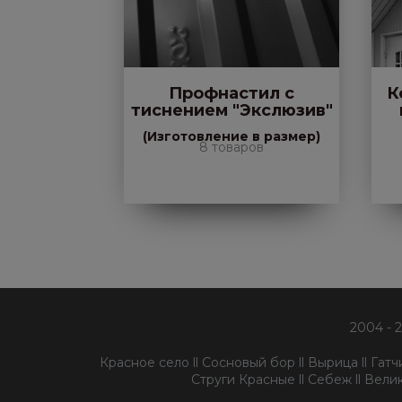
Профнастил с
К
тиснением "Экслюзив"
(Изготовление в размер)
8 товаров
2004 - 
Красное село ll Сосновый бор ll Вырица ll Гатчин
Струги Красные ll Себеж ll Велик