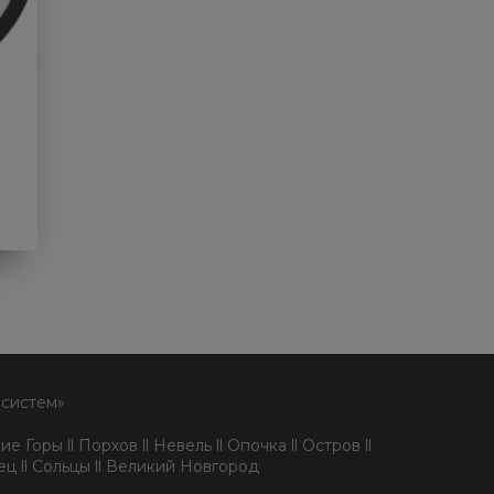
 систем»
е Горы ll Порхов ll Невель ll Опочка ll Остров ll
пец ll Сольцы ll Великий Новгород