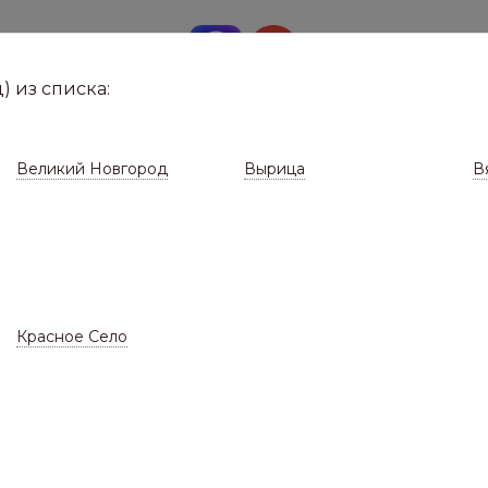
8 (8112)
291-0
е город
) из списка:
Великий Новгород
Вырица
В
Красное Село