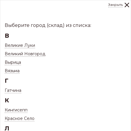
Закрыть
0
Склад:
Укажите город
8 (8112)
291-000
sale@centerkrovel.ru
Выберите город (склад) из списка:
В
Великие Луки
Великий Новгород
Вырица
Вязьма
Г
Гатчина
МЕНЮ
К
/
Прайс-лист
/
Карта цветов и покрытий + наличие
Кингисепп
Красное Село
Карта цветов и наличия металла
Л