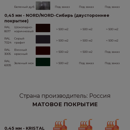
Беленый дуб
Под заказ
Под заказ
Под заказ
0,45 мм - NORD/NORD-Сибирь (двустороннее
покрытие)
RAL
Шоколадно-
> 500 м2
> 500 м2
> 500 м2
8017
коричневый
RAL
Серый
> 500 м2
> 500 м2
< 500 м2
7024
графит
RAL
Винный
> 500 м2
< 500 м2
Под заказ
3005
красный
RAL
Зеленый мох
> 500 м2
Под заказ
Под заказ
6005
Страна производитель: Россия
МАТОВОЕ ПОКРЫТИЕ
0,45 мм - KRISTAL