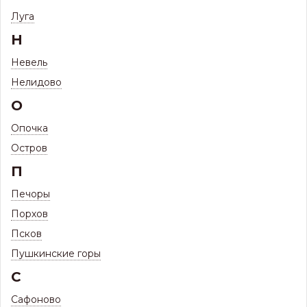
Гофра
Луга
Н
Невель
Нелидово
О
Опочка
Остров
П
Печоры
Порхов
Псков
Пушкинские горы
С
23
Цена:
Р
Сафоново