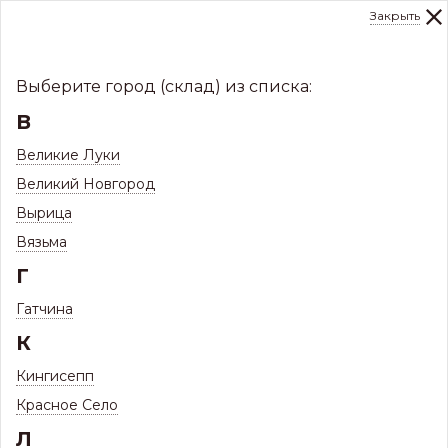
Закрыть
0
Склад:
Укажите город
8 (8112)
291-000
sale@centerkrovel.ru
Выберите город (склад) из списка:
В
Великие Луки
Великий Новгород
Вырица
Вязьма
Г
Гатчина
МЕНЮ
К
/
Каталог
/
Заборы и ограждения
/
Кингисепп
Черная труба. Забор сделай сам
/
Заглушки
/
Красное Село
Заглушка прямоугольная 20*40 Оптимум Гофра
Л
Заглушка прямоугольная 20*40 Оптимум