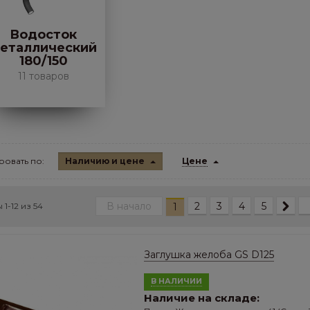
Водосток
еталлический
180/150
11 товаров
овать по:
Наличию и цене
Цене
В начало
2
3
4
5
1
 1-12 из
54
Заглушка желоба GS D125
В НАЛИЧИИ
Наличие на складе: