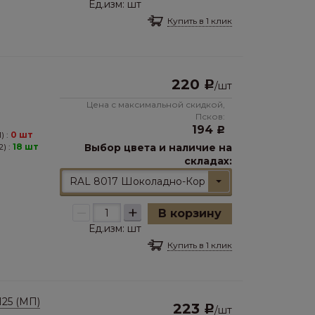
Ед.изм:
шт
Купить в 1 клик
220
Р
/
шт
Цена с максимальной скидкой,
Псков:
194
Р
) :
0 шт
) :
18 шт
Выбор цвета и наличие на
складах:
RAL 8017 Шоколадно-Коричневый
–
+
В корзину
Ед.изм:
шт
Купить в 1 клик
25 (МП)
223
Р
/
шт