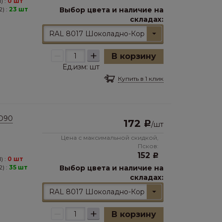
) :
0 шт
) :
23 шт
Выбор цвета и наличие на
складах:
RAL 8017 Шоколадно-Коричневый
–
+
В корзину
Ед.изм:
шт
Купить в 1 клик
 D90
172
Р
/
шт
Цена с максимальной скидкой,
Псков:
152
Р
) :
0 шт
) :
35 шт
Выбор цвета и наличие на
складах:
RAL 8017 Шоколадно-Коричневый
–
+
В корзину