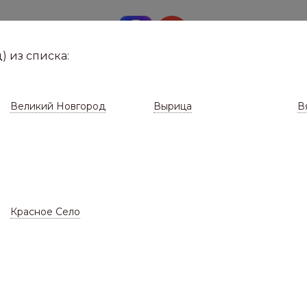
8 (8112)
291-0
е город
) из списка:
Великий Новгород
Вырица
В
Красное Село