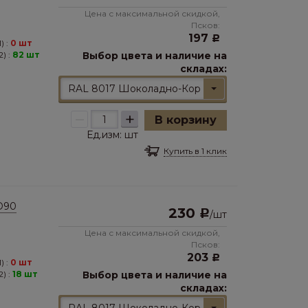
Цена с максимальной скидкой,
Псков:
197
Р
) :
0 шт
) :
82 шт
Выбор цвета и наличие на
складах:
RAL 8017 Шоколадно-Коричневый
–
+
В корзину
Ед.изм:
шт
Купить в 1 клик
D90
230
Р
/
шт
Цена с максимальной скидкой,
Псков:
203
Р
) :
0 шт
) :
18 шт
Выбор цвета и наличие на
складах: