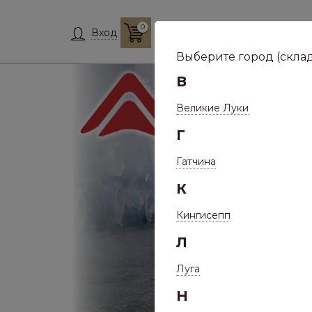
0
Склад:
Укажит
Вход
Выберите город (склад
В
Великие Луки
Г
Гатчина
К
Кингисепп
Л
Луга
Н