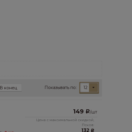
Показывать по:
12
В конец
149
Р
/
шт
Цена с максимальной скидкой,
Псков:
132
Р