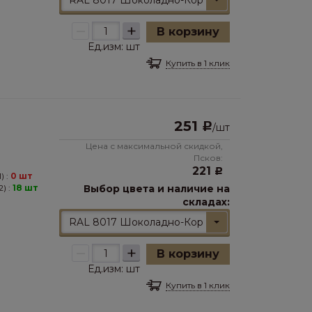
RAL 8017 Шоколадно-Коричневый
–
+
В корзину
Ед.изм:
шт
Купить в 1 клик
251
Р
/
шт
Цена с максимальной скидкой,
Псков:
221
Р
) :
0 шт
) :
18 шт
Выбор цвета и наличие на
складах:
RAL 8017 Шоколадно-Коричневый
–
+
В корзину
Ед.изм:
шт
Купить в 1 клик