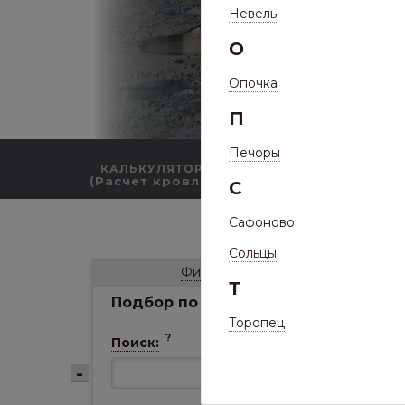
Невель
О
Опочка
П
Печоры
КАЛЬКУЛЯТОР
КАТАЛОГ ПРОДУКЦИИ
(Расчет кровли)
С
Сафоново
/
Катало
Сольцы
В
Фильтр
Т
Подбор по параметрам
Торопец
?
Поиск: