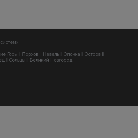
 систем»
е Горы ll Порхов ll Невель ll Опочка ll Остров ll
пец ll Сольцы ll Великий Новгород