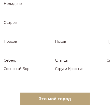
Нелидово
Остров
Порхов
Псков
П
СКЛАД
ЗАКАЗАТЬ МОНТАЖ
(Цены и наличие)
(Ответы н
алог
/
Профиль C10 Фигурный ЦН Премиум 0,5мм (
Себеж
Сланцы
С
Сосновый Бор
Струги Красные
ый ЦН Премиум 0,5мм (заб
Это мой город