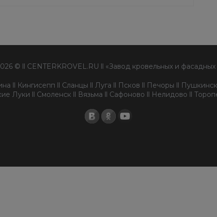
2026 © ll CENTERKROVEL.RU ll «Завод кровельных и фасадных
а ll Кингисепп ll Сланцы ll Луга ll Псков ll Печоры ll Пушкински
ие Луки ll Смоленск ll Вязьма ll Сафоново ll Нелидово ll Торо