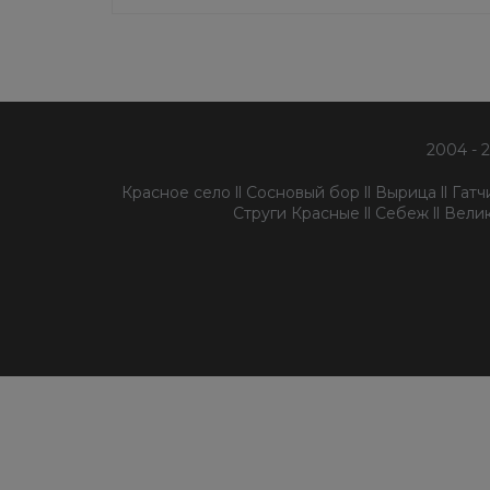
2004 - 
Красное село ll Сосновый бор ll Вырица ll Гатчин
Струги Красные ll Себеж ll Велик