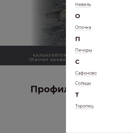
Невель
О
Опочка
П
Печоры
КАЛЬКУЛЯТОР
КАТАЛОГ ПРОДУКЦИИ
(Расчет кровли)
С
/
Кат
Сафоново
Сольцы
Профиль C10 Фигурн
Т
Торопец