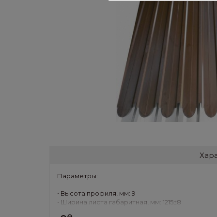
Хар
Параметры:
• Высота профиля, мм: 9
• Ширина листа габаритная, мм: 1215±8
• Ширина полезная, мм: 1170±5