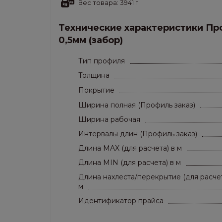
• Вес 1 м.кв.,кг/м.кв.: 3,941
Вес товара: 3941 г
• Толщина листа, мм: 0.5 мм
• Материал: Холоднокатанная горячеоцинкован
Технические характеристики П
Применение: заборы.
0,5мм (забор)
Тип профиля
Толщина
Покрытие
Ширина полная (Профиль заказ)
Ширина рабочая
Интервалы длин (Профиль заказ)
Длина MAX (для расчета) в м
Длина MIN (для расчета) в м
Длина нахлеста/перекрытие (для расчет
м
Идентификатор прайса