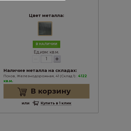
Цвет металла:
В НАЛИЧИИ
Ед.изм:
кв.м.
–
+
Наличие металла на складах:
Псков, Железнодорожная, 41 (Склад 1) :
4122
кв.м.
В корзину
или
Купить в 1 клик