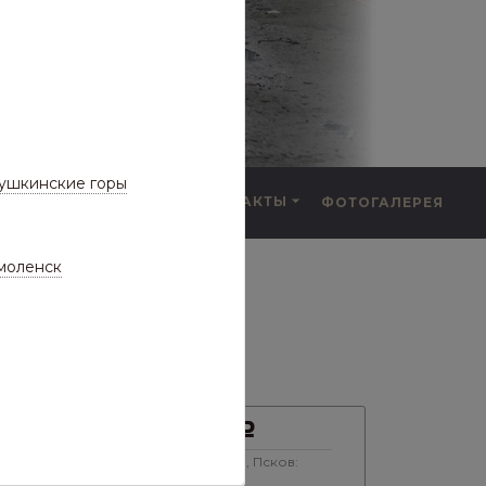
ушкинские горы
F.A.Q.
КОНТАКТЫ
ФОТОГАЛЕРЕЯ
а частые вопросы)
забор)
моленск
ор)
465
Цена:
Р
Цена с максимальной скидкой, Псков:
405
Р