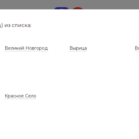
8 (8112)
291-0
е город
) из списка:
Великий Новгород
Вырица
В
Красное Село