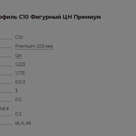
ная сталь
рофиль C10 Фигурный ЦН Премиум
C10
Premium (0,5 мм)
Цн
1,223
1,175
0,5-3
3
0.5
а) в
0.2
id_4_46