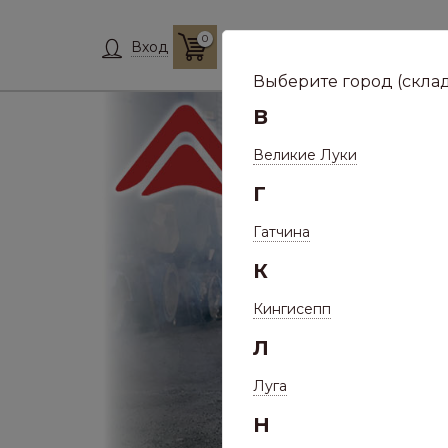
0
Склад:
Укажит
Вход
Выберите город (склад
В
Великие Луки
Г
Гатчина
К
Кингисепп
Л
Луга
Н