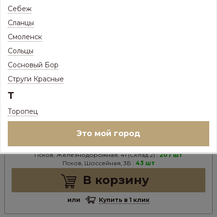
Себеж
Сланцы
Смоленск
61
Цена:
Р
Сольцы
51
Цена с максимальной скидкой, Псков:
Р
Сосновый Бор
Струги Красные
В НАЛИЧИИ
Т
Ед.изм:
шт
–
+
Торопец
Это мой город
Наличие на складе:
Псков, Железнодорожная, 41 (Склад 1) :
0 шт
Псков, Железнодорожная, 41 (Склад 2) :
207 шт
Псков, Шоссейная, 3Б :
43 шт
В корзину
или
Купить в 1 клик