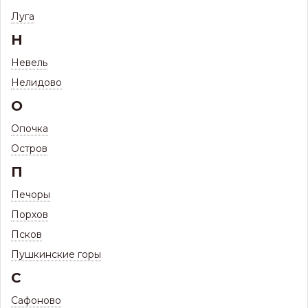
Луга
Н
Невель
Нелидово
О
Опочка
Остров
П
Печоры
Порхов
Псков
Пушкинские горы
С
Сафоново