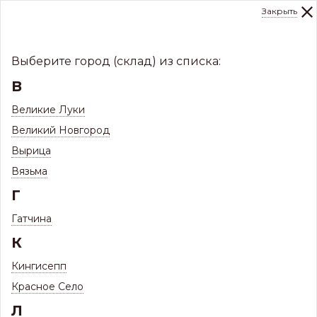
Закрыть
0
Склад:
Укажите город
8 (8112)
291-000
sale@centerkrovel.ru
Выберите город (склад) из списка:
В
Великие Луки
Великий Новгород
Вырица
Вязьма
Г
Гатчина
МЕНЮ
К
/
Каталог
/
Кингисепп
Кронштейн желоба ПВХ Docke СТАНДАРТ, Белый
Красное Село
Кронштейн желоба ПВХ Docke
Л
СТАНДАРТ, Белый