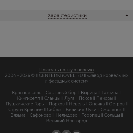
Характеристики
Показать полную версию
2004 - 2026 © ll CENTERKROVEL.RU ll «Завод кровельных
и фасадных систем»
Красное село ll Сосновый бор ll Вырица ll Гатчина ll
Кингисепп ll Сланцы ll Луга ll Псков ll Печоры ll
Пушкинские Горы ll Порхов ll Невель ll Опочка ll Остров ll
Струги Красные ll Себеж ll Великие Луки ll Смоленск ll
Вязьма ll Сафоново ll Нелидово ll Торопец ll Сольцы ll
Великий Новгород