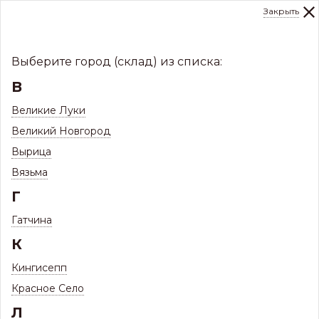
Закрыть
0
Склад:
Укажите город
8 (8112)
291-000
sale@centerkrovel.ru
Выберите город (склад) из списка:
В
Великие Луки
Великий Новгород
Вырица
Вязьма
Г
Гатчина
МЕНЮ
К
/
Каталог
/
Кингисепп
Заклепка DAXMER алюминий/сталь 3.2*8 неокрашенная
Красное Село
Заклепка DAXMER алюминий/сталь 3.2*8
Л
неокрашенная