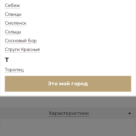
Себеж
Сланцы
В НАЛИЧИИ
Смоленск
Ед.изм:
шт
–
+
Сольцы
Сосновый Бор
Наличие на складе:
Струги Красные
Псков, Железнодорожная, 41 (Склад 1) :
1000 шт
Т
Псков, Железнодорожная, 41 (Склад 2) :
0 шт
Псков, Шоссейная, 3Б :
0 шт
Торопец
В корзину
Это мой город
или
Купить в 1 клик
Характеристики