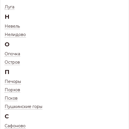
Луга
Н
Невель
Нелидово
О
Опочка
Остров
П
Печоры
Порхов
Псков
Пушкинские горы
С
1.32
Цена:
Р
Сафоново
1.21
Цена с максимальной скидкой, Псков:
Р