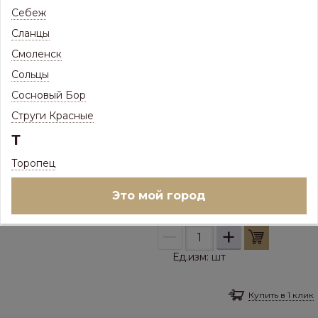
Себеж
Штакетник П-образный 1,5м ПЭП
Сланцы
НОРД 0,45 в пленке склад RAL 6005
Зеленый мох
Смоленск
Сольцы
В НАЛИЧИИ
Наличие на складе:
Сосновый Бор
Псков, Железнодорожная, 41 (Склад 1) :
0
шт
Струги Красные
Псков, Железнодорожная, 41 (Склад 2) :
0
Т
шт
Псков, Шоссейная, 3Б :
8 шт
Торопец
131
Р
/
шт
Это мой город
Цена с максимальной скидкой, Псков:
131
Р
–
+
Ед.изм:
шт
Купить в 1 клик