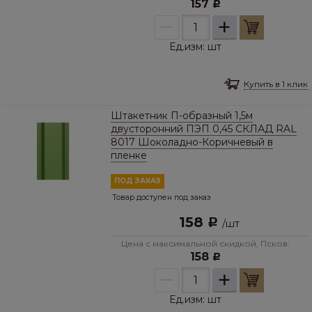
157
Р
–
+
Ед.изм:
шт
Купить в 1 клик
Штакетник П-образный 1,5м
двусторонний ПЭП 0,45 СКЛАД RAL
8017 Шоколадно-Коричневый в
пленке
ПОД ЗАКАЗ
Товар доступен под заказ
158
Р
/
шт
Цена с максимальной скидкой, Псков:
158
Р
–
+
Ед.изм:
шт