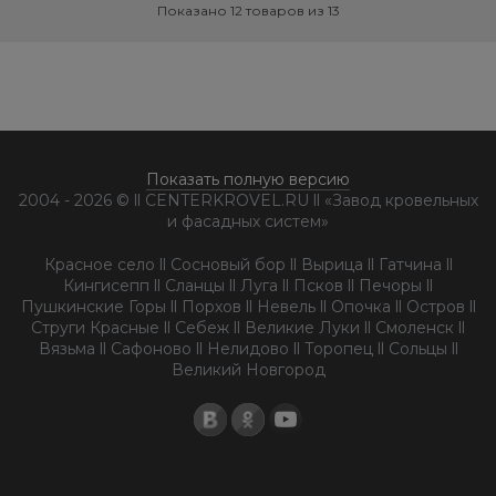
Показано 12 товаров из 13
Показать полную версию
2004 - 2026 © ll CENTERKROVEL.RU ll «Завод кровельных
и фасадных систем»
Красное село ll Сосновый бор ll Вырица ll Гатчина ll
Кингисепп ll Сланцы ll Луга ll Псков ll Печоры ll
Пушкинские Горы ll Порхов ll Невель ll Опочка ll Остров ll
Струги Красные ll Себеж ll Великие Луки ll Смоленск ll
Вязьма ll Сафоново ll Нелидово ll Торопец ll Сольцы ll
Великий Новгород