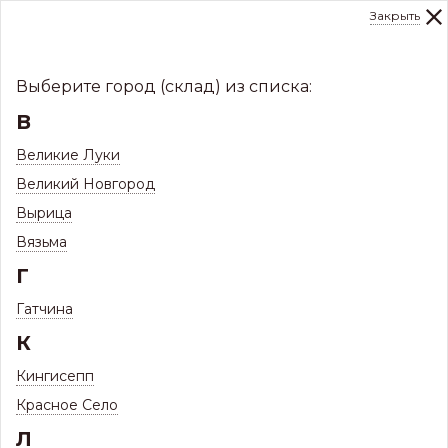
Закрыть
0
Склад:
Укажите город
8 (8112)
291-000
sale@centerkrovel.ru
Выберите город (склад) из списка:
В
Великие Луки
Великий Новгород
Вырица
Вязьма
Г
Гатчина
МЕНЮ
К
/
Каталог
/
Заборы и ограждения
/
Кингисепп
Штакетник ЗКиФС
/
Красное Село
Штакетник П-, М-образный, полукруглый СКЛАД
Л