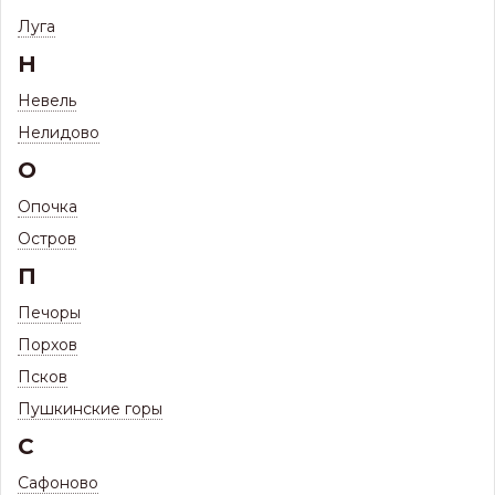
Фильтр
Луга
Н
Невель
ШТАКЕТНИК П-, М-ОБРАЗНЫЙ,
13 ТОВАРОВ
Нелидово
ПОЛУКРУГЛЫЙ СКЛАД
О
(ГОТОВЫЕ ЛИСТЫ НА СКЛАДЕ)
Опочка
Остров
П
Печоры
Порхов
Псков
Пушкинские горы
С
Наличию и цене ↑
Сортировать по:
Сафоново