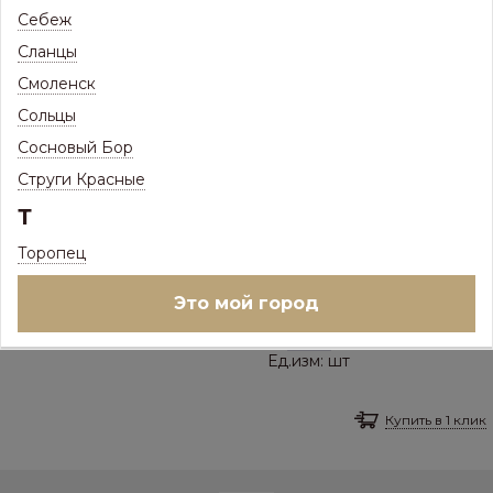
Ед.изм:
шт
Себеж
Сланцы
Купить в 1 клик
Смоленск
Столб для ворот 80*80 Н-3000мм Ral
Сольцы
8017 Шоколадно-Коричневый
Сосновый Бор
ПОД ЗАКАЗ
Струги Красные
Товар доступен под заказ
Т
2 796
Р
/
шт
Торопец
Цена с максимальной скидкой, Псков:
2 796
Р
Это мой город
–
+
Ед.изм:
шт
Купить в 1 клик