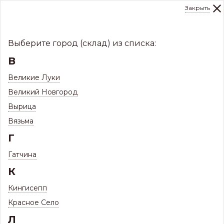
Закрыть
0
Склад:
Укажите город
8 (8112)
291-000
sale@centerkrovel.ru
Выберите город (склад) из списка:
В
Великие Луки
Великий Новгород
Вырица
Вязьма
Г
Гатчина
МЕНЮ
К
/
Каталог
/
Заборы и ограждения
/
Кингисепп
Профнастил ЗКиФС
/
Столбы, поперечены (цветные)
Красное Село
Л