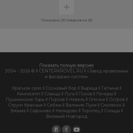
+
Показано 26 товаров из 26
Показать полную версию
2004 - 2026 © ll CENTERKROVEL.RU ll «Завод кровельных
и фасадных систем»
Красное село ll Сосновый бор ll Вырица ll Гатчина ll
Кингисепп ll Сланцы ll Луга ll Псков ll Печоры ll
Пушкинские Горы ll Порхов ll Невель ll Опочка ll Остров ll
Струги Красные ll Себеж ll Великие Луки ll Смоленск ll
Вязьма ll Сафоново ll Нелидово ll Торопец ll Сольцы ll
Великий Новгород