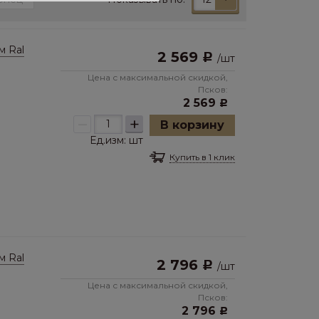
м Ral
2 569
Р
/
шт
Цена с максимальной скидкой,
Псков:
2 569
Р
–
+
В корзину
Ед.изм:
шт
Купить в 1 клик
м Ral
2 796
Р
/
шт
Цена с максимальной скидкой,
Псков:
2 796
Р