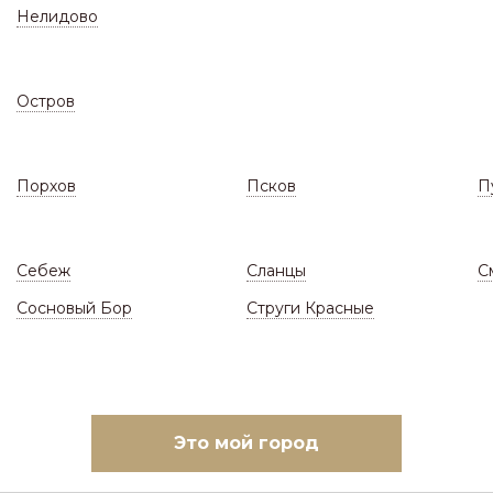
Нелидово
Остров
Порхов
Псков
П
СКЛАД
ЗАКАЗАТЬ МОНТАЖ
(Цены и наличие)
(Ответы н
Себеж
Сланцы
С
 ограждения
/
Профнастил ЗКиФС
/
Столбы, 
Сосновый Бор
Струги Красные
ТОЛБЫ, ПОПЕРЕЧЕНЫ 
овать по:
Наличию и цене
Цене
Это мой город
В начало
1
2
В к
 25-26 из
26