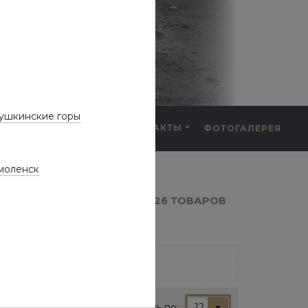
ушкинские горы
F.A.Q.
КОНТАКТЫ
ФОТОГАЛЕРЕЯ
а частые вопросы)
моленск
поперечены (цветные)
26 ТОВАРОВ
(ЦВЕТНЫЕ)
Показывать по:
12
онец