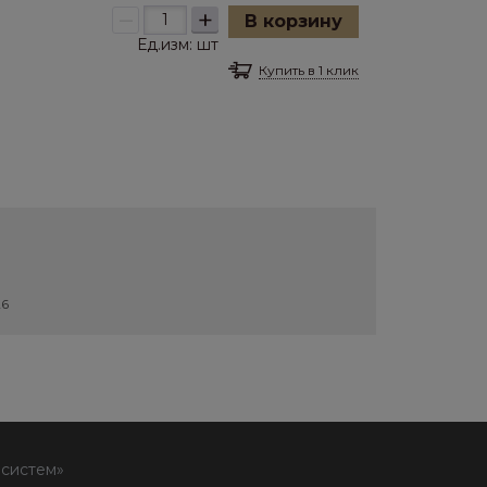
–
+
В корзину
Ед.изм:
шт
Купить в 1 клик
26
 систем»