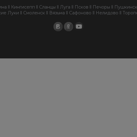
а ll Кингисепп ll Сланцы ll Луга ll Псков ll Печоры ll Пушкински
ие Луки ll Смоленск ll Вязьма ll Сафоново ll Нелидово ll Торо