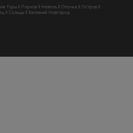
е Горы ll Порхов ll Невель ll Опочка ll Остров ll
пец ll Сольцы ll Великий Новгород