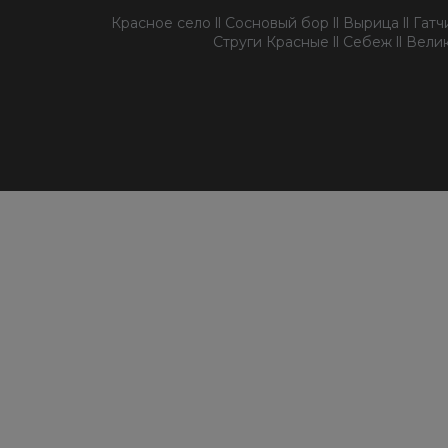
Красное село ll Сосновый бор ll Вырица ll Гатчин
Струги Красные ll Себеж ll Велик