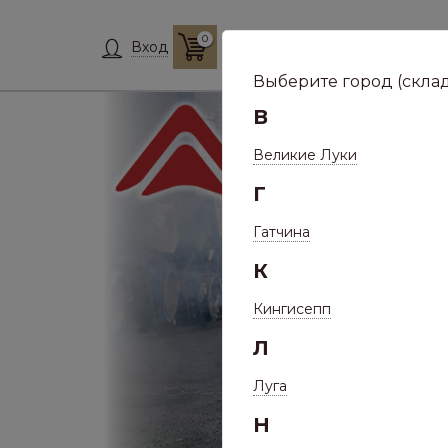
0
Склад:
Укажит
Вход
Выберите город (склад
В
Великие Луки
Г
Гатчина
К
Кингисепп
Л
Луга
Н