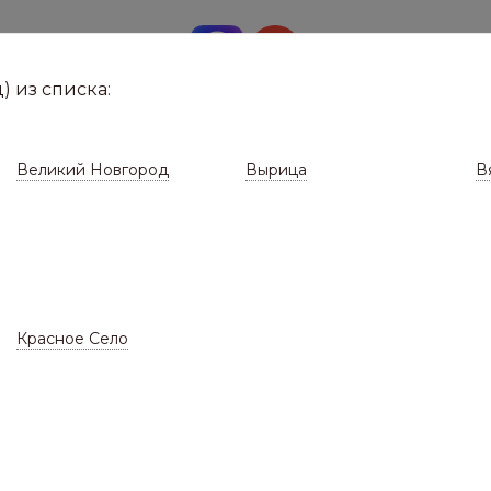
8 (8112)
291-0
е город
) из списка:
Великий Новгород
Вырица
В
Красное Село