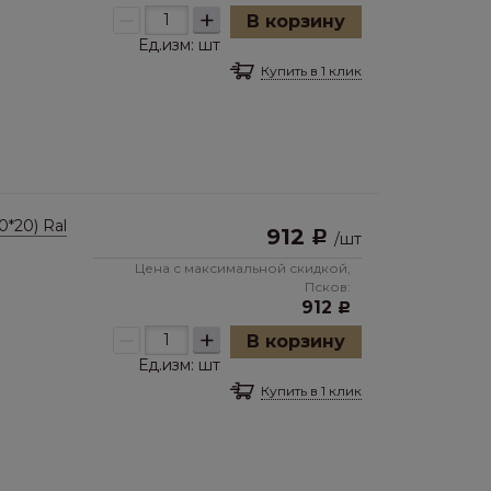
–
+
В корзину
Ед.изм:
шт
Купить в 1 клик
*20) Ral
912
Р
/
шт
Цена с максимальной скидкой,
Псков:
912
Р
–
+
В корзину
Ед.изм:
шт
Купить в 1 клик