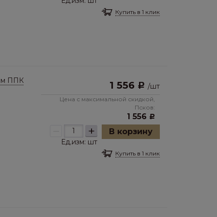
Ед.изм:
шт
Купить в 1 клик
мм ППК
1 556
Р
/
шт
Цена с максимальной скидкой,
Псков:
1 556
Р
–
+
В корзину
Ед.изм:
шт
Купить в 1 клик