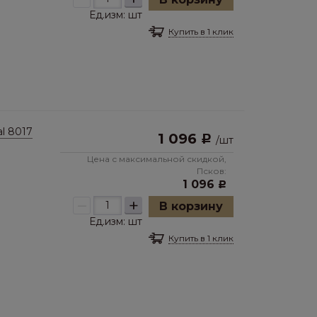
Ед.изм:
шт
Купить в 1 клик
l 8017
1 096
Р
/
шт
Цена с максимальной скидкой,
Псков:
1 096
Р
–
+
В корзину
Ед.изм:
шт
Купить в 1 клик