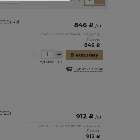
*20) Ral
846
Р
/
шт
Цена с максимальной скидкой,
Псков:
846
Р
–
+
В корзину
Ед.изм:
шт
Купить в 1 клик
0*20)
912
Р
/
шт
Цена с максимальной скидкой,
Псков:
912
Р