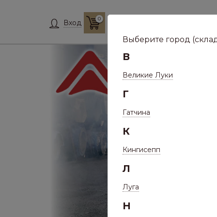
0
Склад:
Укажит
Вход
Выберите город (склад
В
Великие Луки
Г
Гатчина
К
Кингисепп
Л
Луга
Н