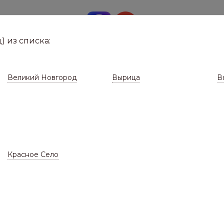
8 (8112)
291-0
е город
) из списка:
Великий Новгород
Вырица
В
Красное Село