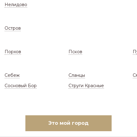
Нелидово
Остров
Порхов
Псков
П
СКЛАД
ЗАКАЗАТЬ МОНТАЖ
(Цены и наличие)
(Ответы н
Себеж
Сланцы
С
 ограждения
/
Профнастил ЗКиФС
/
Столбы, 
Сосновый Бор
Струги Красные
ТОЛБЫ, ПОПЕРЕЧЕНЫ 
овать по:
Наличию и цене
Цене
Это мой город
В начало
1
3
В
 13-24 из
26