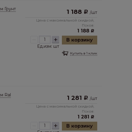
м Грунт
1 188
Р
/
шт
Цена с максимальной скидкой,
Псков:
1 188
Р
–
+
В корзину
Ед.изм:
шт
Купить в 1 клик
м Ral
1 281
Р
/
шт
Цена с максимальной скидкой,
Псков:
1 281
Р
–
+
В корзину