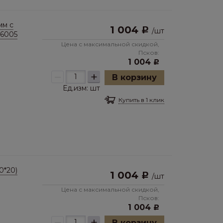
мм с
1 004
Р
/
шт
 6005
Цена с максимальной скидкой,
Псков:
1 004
Р
–
+
В корзину
Ед.изм:
шт
Купить в 1 клик
0*20)
1 004
Р
/
шт
Цена с максимальной скидкой,
Псков:
1 004
Р
–
+
В корзину