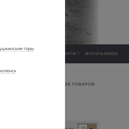
ушкинские горы
F.A.Q.
КОНТАКТЫ
ФОТОГАЛЕРЕЯ
а частые вопросы)
моленск
поперечены (цветные)
26 ТОВАРОВ
(ЦВЕТНЫЕ)
Показывать по:
12
 конец