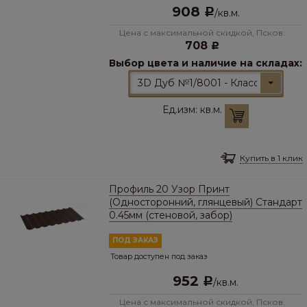
908
Р
/
кв.м.
Цена с максимальной скидкой, Псков:
708
Р
Выбор цвета и наличие на складах:
3D Дуб №1/8001 - Классический
Ед.изм:
кв.м.
Купить в 1 клик
Профиль 20 Узор Принт
(Односторонний, глянцевый) Стандарт
0.45мм (стеновой, забор)
ПОД ЗАКАЗ
Товар доступен под заказ
952
Р
/
кв.м.
Цена с максимальной скидкой, Псков: