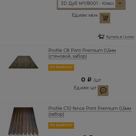
3D Дуб №1/8001 - Классический
Ед.изм:
кв.м.
Купить в 1 клик
Profile С8 Print Premium 0,5мм
(стеновой, забор)
ПО ЗАПРОСУ
0
Р
/
шт
Ед.изм:
шт
Profile С10 fence Print Premium 0,5мм
(забор)
ПО ЗАПРОСУ