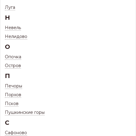
Фильтр
Луга
Н
Невель
ПРОФНАСТИЛ ПОД ДЕРЕВО, КАМЕНЬ,
15 ТОВАРОВ
Нелидово
КИРПИЧ
О
(ИЗГОТОВЛЕНИЕ В РАЗМЕР)
Опочка
Остров
П
Печоры
Порхов
Псков
Пушкинские горы
С
Наличию и цене ↑
Сортировать по:
Сафоново