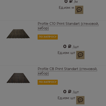
0
Р
/
м
Ед.изм:
м
Profile С10 Print Standart (стеновой,
забор)
ПО ЗАПРОСУ
0
Р
/
шт
Ед.изм:
шт
Profile С8 Print Standart (стеновой,
забор)
ПО ЗАПРОСУ
0
Р
/
шт
Ед.изм:
шт