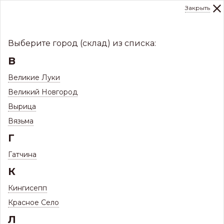
Закрыть
0
Склад:
Укажите город
8 (8112)
291-000
sale@centerkrovel.ru
Выберите город (склад) из списка:
В
Великие Луки
Великий Новгород
Вырица
Вязьма
Г
Гатчина
МЕНЮ
К
/
Каталог
/
Заборы и ограждения
/
Кингисепп
Профнастил ЗКиФС
/
Красное Село
Профнастил под дерево, камень, кирпич
Л