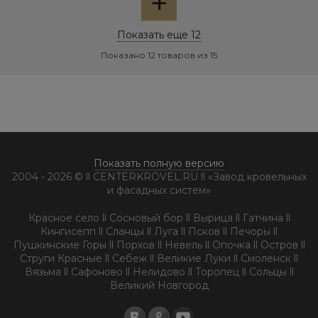
+
Показать еще 12
Показано 12 товаров из 15
Показать полную версию
2004 - 2026 © ll CENTERKROVEL.RU ll «Завод кровельных
и фасадных систем»
Красное село ll Сосновый бор ll Вырица ll Гатчина ll
Кингисепп ll Сланцы ll Луга ll Псков ll Печоры ll
Пушкинские Горы ll Порхов ll Невель ll Опочка ll Остров ll
Струги Красные ll Себеж ll Великие Луки ll Смоленск ll
Вязьма ll Сафоново ll Нелидово ll Торопец ll Сольцы ll
Великий Новгород