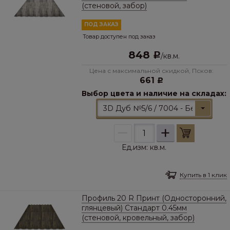
(стеновой, забор)
ПОД ЗАКАЗ
Товар доступен под заказ
848
Р
/
кв.м.
Цена с максимальной скидкой, Псков:
661
Р
Выбор цвета и наличие на складах:
3D Дуб №5/6 / 7004 - Белёный
–
+
Ед.изм:
кв.м.
Купить в 1 клик
Профиль 20 R Принт (Односторонний,
глянцевый) Стандарт 0.45мм
(стеновой, кровельный, забор)