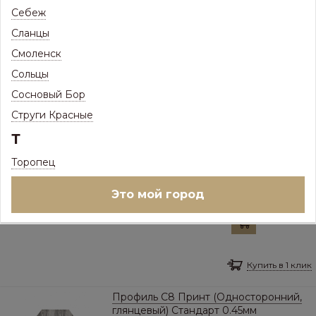
Себеж
Профиль C10 Принт (Односторонний,
Сланцы
глянцевый) Стандарт 0.45мм
(стеновой, забор)
Смоленск
Сольцы
ПОД ЗАКАЗ
Товар доступен под заказ
Сосновый Бор
879
Струги Красные
Р
/
кв.м.
Т
Цена с максимальной скидкой, Псков:
685
Р
Торопец
Выбор цвета и наличие на складах:
3D Дуб №1/8001 - Классический
Это мой город
Ед.изм:
кв.м.
Купить в 1 клик
Профиль С8 Принт (Односторонний,
глянцевый) Стандарт 0.45мм