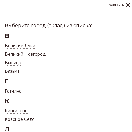
Закрыть
0
Склад:
Укажите город
8 (8112)
291-000
sale@centerkrovel.ru
Выберите город (склад) из списка:
В
Великие Луки
Великий Новгород
Вырица
Вязьма
Г
Гатчина
МЕНЮ
К
/
Каталог
/
Заборы и ограждения
/
Кингисепп
Профнастил ЗКиФС
/
Профнастил Профиль Н 60
Красное Село
Л