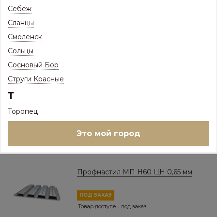
Себеж
ПОД ЗАКАЗ
Сланцы
Товар доступен под заказ
Смоленск
684
Р
/
кв.м.
Сольцы
Цена с максимальной скидкой, Псков:
Сосновый Бор
657
Р
Струги Красные
Выбор цвета и наличие на складах:
Т
БЦ Без цвета
Торопец
Ед.изм:
кв.м.
Это мой город
Купить в 1 клик
Профнастил МП Н60 ЦН 0,65 мм
ПОД ЗАКАЗ
Товар доступен под заказ