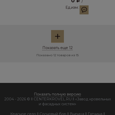
0
Р
/
Ед.изм:
+
Показать еще 12
Показано 12 товаров из 15
Показать полную версию
2004 - 2026 © ll CENTERKROVEL.RU ll «Завод кровельных
и фасадных систем»
Красное село ll Сосновый бор ll Вырица ll Гатчина ll