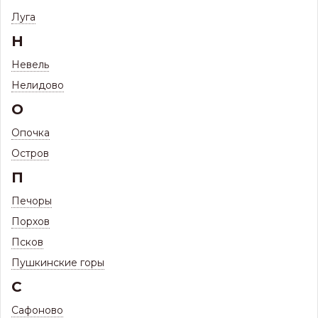
Фильтр
Луга
Н
15 ТОВАРОВ
ПРОФНАСТИЛ ПРОФИЛЬ Н 60
Невель
(ИЗГОТОВЛЕНИЕ В РАЗМЕР)
Нелидово
О
Опочка
Остров
П
Печоры
Порхов
Псков
Пушкинские горы
Наличию и цене ↑
Сортировать по:
С
Сафоново
Профнастил МП Н60 ЦН 0,55 мм