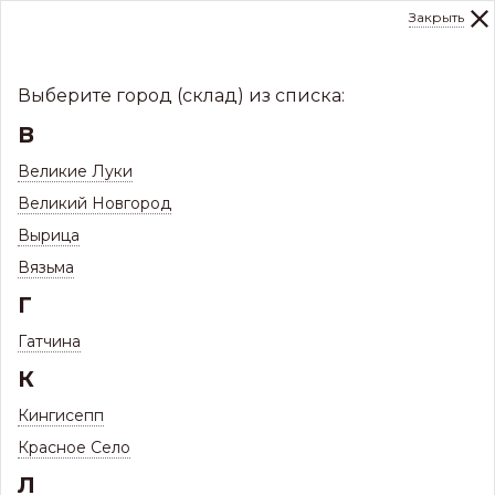
Закрыть
0
Склад:
Укажите город
8 (8112)
291-000
sale@centerkrovel.ru
Выберите город (склад) из списка:
В
Великие Луки
Великий Новгород
Вырица
Вязьма
Г
Гатчина
МЕНЮ
К
/
Каталог
/
Заборы и ограждения
/
Кингисепп
Профнастил ЗКиФС
/
Профнастил Склад
Красное Село
Л