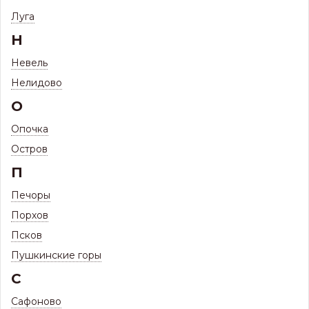
Фильтр
Луга
Н
73 ТОВАРА
ПРОФНАСТИЛ СКЛАД
Невель
(ГОТОВЫЕ ЛИСТЫ НА СКЛАДЕ)
Нелидово
О
Наличию и цене ↑
Сортировать по:
Опочка
Остров
Профиль C10 1,7м ЦН Стандарт 0,45
П
(стеновой, забор) склад БЦ
Печоры
ПОД ЗАКАЗ
Порхов
Товар доступен под заказ
Псков
1 017
Р
/
шт
Пушкинские горы
Цена с максимальной скидкой, Псков:
1 017
Р
С
–
+
Сафоново