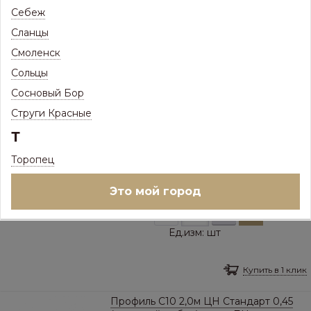
Ед.изм:
шт
Себеж
Сланцы
Купить в 1 клик
Смоленск
Сольцы
Профиль С8 1,7м ЦН Премиум 0,5
(стеновой, забор) склад БЦ
Сосновый Бор
Струги Красные
ПОД ЗАКАЗ
Товар доступен под заказ
Т
1 087
Р
/
шт
Торопец
Цена с максимальной скидкой, Псков:
1 087
Это мой город
Р
–
+
Ед.изм:
шт
Купить в 1 клик
Профиль C10 2,0м ЦН Стандарт 0,45