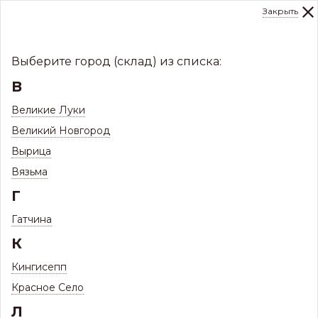
Закрыть
0
Склад:
Укажите город
8 (8112)
291-000
sale@centerkrovel.ru
Выберите город (склад) из списка:
В
Великие Луки
Великий Новгород
Вырица
Вязьма
Г
Гатчина
МЕНЮ
К
/
Каталог
/
Заборы и ограждения
/
Кингисепп
Монтажные элементы для столбов, поперечин, ворот,
калиток
Красное Село
Л