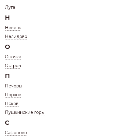
Фильтр
Луга
Н
МОНТАЖНЫЕ ЭЛЕМЕНТЫ ДЛЯ
Невель
СТОЛБОВ, ПОПЕРЕЧИН, ВОРОТ,
Нелидово
59 ТОВАРОВ
КАЛИТОК
О
Опочка
Остров
П
Печоры
Наличию и цене ↑
Сортировать по:
Порхов
Псков
Оголовок 200*200*4 для сваи d76
Пушкинские горы
С
ПОД ЗАКАЗ
Товар доступен под заказ
Сафоново