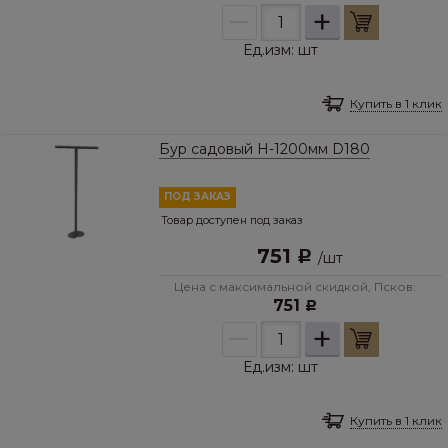
–
+
Ед.изм:
шт
Купить в 1 клик
Бур садовый Н-1200мм D180
ПОД ЗАКАЗ
Товар доступен под заказ
751
Р
/
шт
Цена с максимальной скидкой, Псков:
751
Р
–
+
Ед.изм:
шт
Купить в 1 клик