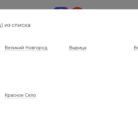
8 (8112)
291-0
е город
) из списка:
Великий Новгород
Вырица
В
Красное Село