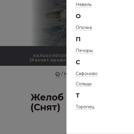
Невель
О
Опочка
П
Печоры
КАЛЬКУЛЯТОР
КАТАЛОГ ПРОДУКЦИИ
(Расчет кровли)
С
Сафоново
/
Каталог
/
Водосточные с
Желоб водос
Сольцы
Желоб водосточный 
Т
(Снят)
Торопец