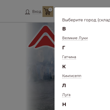
0
Склад:
Укажит
Вход
Выберите город (склад
В
Великие Луки
Г
Гатчина
К
Кингисепп
Л
Луга
Н