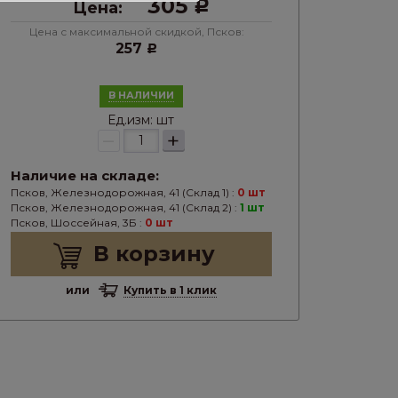
305
Цена:
Р
Цена с максимальной скидкой, Псков:
257
Р
В НАЛИЧИИ
Ед.изм:
шт
–
+
Наличие на складе:
Псков, Железнодорожная, 41 (Склад 1) :
0 шт
Псков, Железнодорожная, 41 (Склад 2) :
1 шт
Псков, Шоссейная, 3Б :
0 шт
В корзину
или
Купить в 1 клик