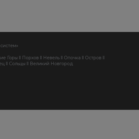
 систем»
е Горы ll Порхов ll Невель ll Опочка ll Остров ll
пец ll Сольцы ll Великий Новгород