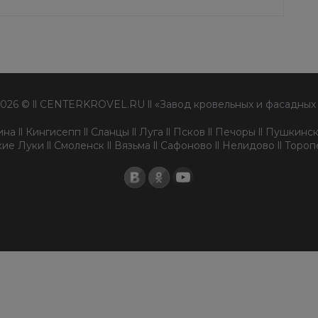
2026 © ll CENTERKROVEL.RU ll «Завод кровельных и фасадных
а ll Кингисепп ll Сланцы ll Луга ll Псков ll Печоры ll Пушкински
ие Луки ll Смоленск ll Вязьма ll Сафоново ll Нелидово ll Торо