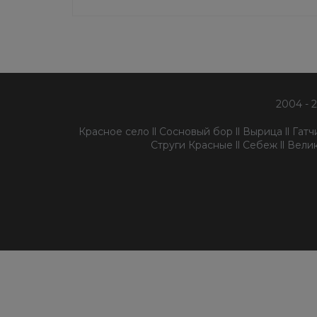
2004 - 
Красное село ll Сосновый бор ll Вырица ll Гатчин
Струги Красные ll Себеж ll Велик